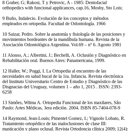
8 Graber, G; Rakosi, T y Petrovic, A - 1985: Dentofacial
orthopedics with funcional applicances, cap.16, Mosby, Sto Lois;
9 Buño, Indalecio. Evolución de los conceptos y métodos
empleados en ortopedia. Facultad de Odontología. 1966
10 Saizar, Pedro. Sobre la anatomía y fisiología de las posiciones y
movimientos bordeantes de la mandíbula humana. Revista de la
Asociación Odontológica Argentina. Vol.69 – nº 6. Agosto 1981
11 Alonso, A.; Albertini, J.; Bechelli, A. Oclusión y Diagnóstico en
Rehabilitación oral. Buenos Aires: Panamericana, 1999.
12 Haller, W.; Poggi, I. La Ortopedia al encuentro de las
necesidades en salud bucal de la 1ra. Infancia. Revista electrónica
del Instituto Universitario Centro de Estudio y Diagnóstico de las
Disgnacias del Uruguay, volumen 1 – año 1, 2015 . ISSN: 2393-
6258
13 Simôes, Wilma A. Ortopedia Funcional de los maxilares, Sâo
Paulo: Artes Médicas, 3era edición. 2004. ISBN 85-7404-078-9
14 Raymond, Jean-Louis; Pimentel Gomez, I.; Vignolo Lobato, R.
Tratamiento ortopédico de las maloclusiones de clase III:
masticación y plano oclusal. Revista Ortodoncia clínica 2009; 12(4):