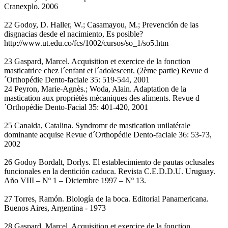
Cranexplo. 2006
22 Godoy, D. Haller, W.; Casamayou, M.; Prevención de las
disgnacias desde el nacimiento, Es posible?
http://www.ut.edu.co/fcs/1002/cursos/so_1/so5.htm
23 Gaspard, Marcel. Acquisition et exercice de la fonction
masticatrice chez l´enfant et l´adolescent. (2ème partie) Revue d
´Orthopédie Dento-faciale 35: 519-544, 2001
24 Peyron, Marie-Agnès.; Woda, Alain. Adaptation de la
mastication aux propriètès mècaniques des aliments. Revue d
´Orthopédie Dento-Facial 35: 401-420, 2001
25 Canalda, Catalina. Syndromr de mastication unilatérale
dominante acquise Revue d´Orthopédie Dento-faciale 36: 53-73,
2002
26 Godoy Bordalt, Dorlys. El establecimiento de pautas oclusales
funcionales en la dentición caduca. Revista C.E.D.D.U. Uruguay.
Año VIII – Nº 1 – Diciembre 1997 – Nº 13.
27 Torres, Ramón. Biología de la boca. Editorial Panamericana.
Buenos Aires, Argentina - 1973
28 Gaspard, Marcel. Acquisition et exercice de la fonction