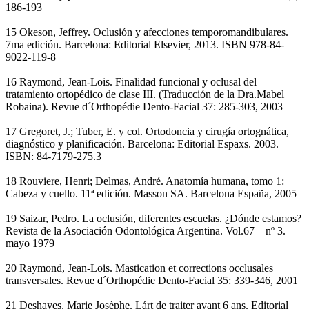
186-193
15 Okeson, Jeffrey. Oclusión y afecciones temporomandibulares.
7ma edición. Barcelona: Editorial Elsevier, 2013. ISBN 978-84-
9022-119-8
16 Raymond, Jean-Lois. Finalidad funcional y oclusal del
tratamiento ortopédico de clase III. (Traducción de la Dra.Mabel
Robaina). Revue d´Orthopédie Dento-Facial 37: 285-303, 2003
17 Gregoret, J.; Tuber, E. y col. Ortodoncia y cirugía ortognática,
diagnóstico y planificación. Barcelona: Editorial Espaxs. 2003.
ISBN: 84-7179-275.3
18 Rouviere, Henri; Delmas, André. Anatomía humana, tomo 1:
Cabeza y cuello. 11ª edición. Masson SA. Barcelona España, 2005
19 Saizar, Pedro. La oclusión, diferentes escuelas. ¿Dónde estamos?
Revista de la Asociación Odontológica Argentina. Vol.67 – nº 3.
mayo 1979
20 Raymond, Jean-Lois. Mastication et corrections occlusales
transversales. Revue d´Orthopédie Dento-Facial 35: 339-346, 2001
21 Deshayes, Marie Josèphe. Lárt de traiter avant 6 ans. Editorial