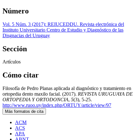
Número
Vol. 5 Núm. 3 (2017): REIUCEDDU. Revista electrónica del
Instituto Universitario Centro de Estudio y Diagnóstico de las
Disgnacias del Uruguay
Sección
Artículos
Cómo citar
Filosofía de Pedro Planas aplicada al diagnóstico y tratamiento en
ortopedia dento maxilo facial. (2017).
REVISTA URUGUAYA DE
ORTOPEDIA Y ORTODONCIA
,
5
(3), 5-25.
http://www.ruoo.uy/index.php/ORTUY/article/view/97
Más formatos de cita
ACM
ACS
APA
ABNT