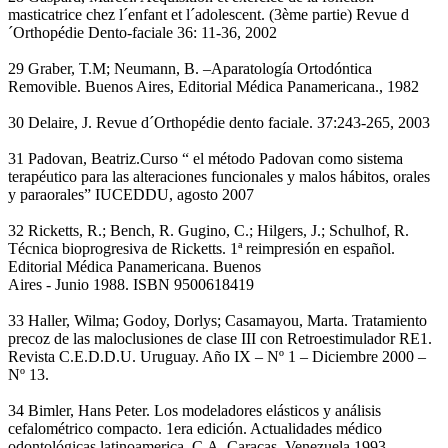
masticatrice chez l´enfant et l´adolescent. (3ème partie) Revue d
´Orthopédie Dento-faciale 36: 11-36, 2002
29 Graber, T.M; Neumann, B. –Aparatología Ortodóntica
Removible. Buenos Aires, Editorial Médica Panamericana., 1982
30 Delaire, J. Revue d´Orthopédie dento faciale. 37:243-265, 2003
31 Padovan, Beatriz.Curso “ el método Padovan como sistema
terapéutico para las alteraciones funcionales y malos hábitos, orales
y paraorales” IUCEDDU, agosto 2007
32 Ricketts, R.; Bench, R. Gugino, C.; Hilgers, J.; Schulhof, R.
Técnica bioprogresiva de Ricketts. 1ª reimpresión en español.
Editorial Médica Panamericana. Buenos
Aires - Junio 1988. ISBN 9500618419
33 Haller, Wilma; Godoy, Dorlys; Casamayou, Marta. Tratamiento
precoz de las maloclusiones de clase III con Retroestimulador RE1.
Revista C.E.D.D.U. Uruguay. Año IX – Nº 1 – Diciembre 2000 –
Nº 13.
34 Bimler, Hans Peter. Los modeladores elásticos y análisis
cefalométrico compacto. 1era edición. Actualidades médico
odontológicas latinoamerica. C.A. Caracas, Venezuela 1993 –