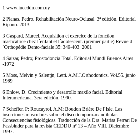
1 www.iuceddu.com.uy
2 Planas, Pedro. Rehabilitación Neuro-Oclusal, 3ª edición. Editorial
Ripano. 2013
3 Gaspard, Marcel. Acquisition et exercice de la fonction
masticatrice chez l´enfant et l´adolescent. (premier partie) Revue d
´Orthopédie Dento-faciale 35: 349-403, 2001
4 Saizar, Pedro; Prostodoncia Total. Editorial Mundi Buenos Aires
-1972
5 Moss, Melvin y Salentjn, Letti. A.M.J.Orthodontics. Vol.55. junio
1969
6 Enlow, D. Crecimiento y desarrollo maxilo facial. Editorial
Interamericana. 3era edición. 1990.
7 Scheffer, P; Roucayrol, A.M; Boudon Briére De l´Isle. Las
inserciones musculares sobre el disco temporo-mandibular.
Consecuencias fisiológicas. Traducción de la Dra. Marisa Ferrari De
Fassbinder para la revista CEDDU nº 13 – Año VIII. Diciembre
1997.