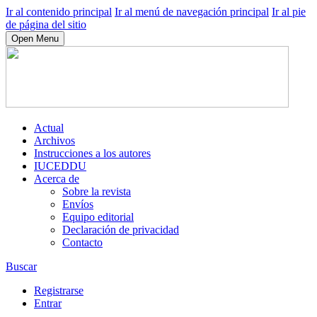
Ir al contenido principal
Ir al menú de navegación principal
Ir al pie
de página del sitio
Open Menu
Actual
Archivos
Instrucciones a los autores
IUCEDDU
Acerca de
Sobre la revista
Envíos
Equipo editorial
Declaración de privacidad
Contacto
Buscar
Registrarse
Entrar