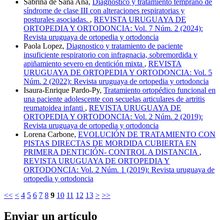
Sabrina de Sana Ana,
Diagnóstico y tratamiento temprano de
síndrome de clase III con alteraciones respiratorias y
posturales asociadas.
,
REVISTA URUGUAYA DE
ORTOPEDIA Y ORTODONCIA: Vol. 7 Núm. 2 (2024):
Revista uruguaya de ortopedia y ortodoncia
Paola Lopez,
Diagnostico y tratamiento de paciente
insuficiente respiratorio con infragnacia, sobremordida y
apiñamiento severo en dentición mixta
,
REVISTA
URUGUAYA DE ORTOPEDIA Y ORTODONCIA: Vol. 5
Núm. 2 (2022): Revista uruguaya de ortopedia y ortodoncia
Isaura-Enrique Pardo-Py,
Tratamiento ortopédico funcional en
una paciente adolescente con secuelas articulares de artritis
reumatoidea infanti
,
REVISTA URUGUAYA DE
ORTOPEDIA Y ORTODONCIA: Vol. 2 Núm. 2 (2019):
Revista uruguaya de ortopedia y ortodoncia
Lorena Carbone,
EVOLUCIÓN DE TRATAMIENTO CON
PISTAS DIRECTAS DE MORDIDA CUBIERTA EN
PRIMERA DENTICIÓN- CONTROL A DISTANCIA
,
REVISTA URUGUAYA DE ORTOPEDIA Y
ORTODONCIA: Vol. 2 Núm. 1 (2019): Revista uruguaya de
ortopedia y ortodoncia
<<
<
4
5
6
7
8
9
10
11
12
13
>
>>
Enviar un artículo