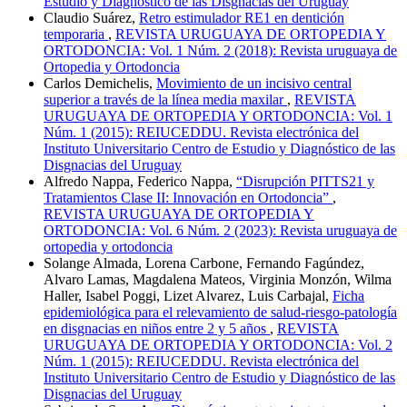
Estudio y Diagnóstico de las Disgnacias del Uruguay
Claudio Suárez,
Retro estimulador RE1 en dentición
temporaria
,
REVISTA URUGUAYA DE ORTOPEDIA Y
ORTODONCIA: Vol. 1 Núm. 2 (2018): Revista uruguaya de
Ortopedia y Ortodoncia
Carlos Demichelis,
Movimiento de un incisivo central
superior a través de la línea media maxilar
,
REVISTA
URUGUAYA DE ORTOPEDIA Y ORTODONCIA: Vol. 1
Núm. 1 (2015): REIUCEDDU. Revista electrónica del
Instituto Universitario Centro de Estudio y Diagnóstico de las
Disgnacias del Uruguay
Alfredo Nappa, Federico Nappa,
“Disrupción PITTS21 y
Tratamientos Clase II: Innovación en Ortodoncia”
,
REVISTA URUGUAYA DE ORTOPEDIA Y
ORTODONCIA: Vol. 6 Núm. 2 (2023): Revista uruguaya de
ortopedia y ortodoncia
Solange Almada, Lorena Carbone, Fernando Fagúndez,
Alvaro Lamas, Magdalena Mateos, Virginia Monzón, Wilma
Haller, Isabel Poggi, Lizet Alvarez, Luis Carbajal,
Ficha
epidemiológica para el relevamiento de salud-riesgo-patología
en disgnacias en niños entre 2 y 5 años
,
REVISTA
URUGUAYA DE ORTOPEDIA Y ORTODONCIA: Vol. 2
Núm. 1 (2015): REIUCEDDU. Revista electrónica del
Instituto Universitario Centro de Estudio y Diagnóstico de las
Disgnacias del Uruguay