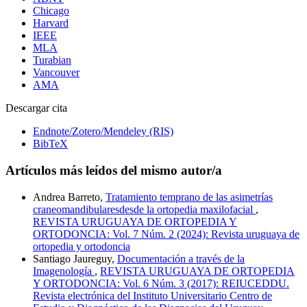
Chicago
Harvard
IEEE
MLA
Turabian
Vancouver
AMA
Descargar cita
Endnote/Zotero/Mendeley (RIS)
BibTeX
Artículos más leídos del mismo autor/a
Andrea Barreto,
Tratamiento temprano de las asimetrías
craneomandibularesdesde la ortopedia maxilofacial
,
REVISTA URUGUAYA DE ORTOPEDIA Y
ORTODONCIA: Vol. 7 Núm. 2 (2024): Revista uruguaya de
ortopedia y ortodoncia
Santiago Jaureguy,
Documentación a través de la
Imagenología
,
REVISTA URUGUAYA DE ORTOPEDIA
Y ORTODONCIA: Vol. 6 Núm. 3 (2017): REIUCEDDU.
Revista electrónica del Instituto Universitario Centro de