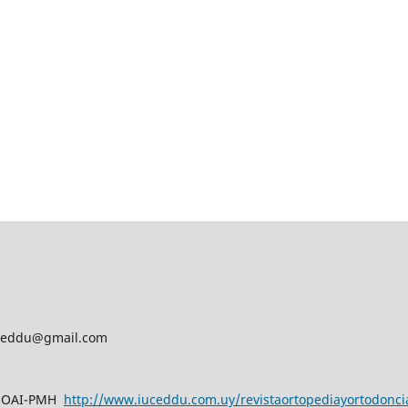
iv.ceddu@gmail.com
n OAI-PMH
http://www.iuceddu.
com.uy/
revistaortopediayortodonci