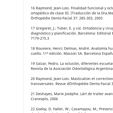
16 Raymond, Jean-Lois. Finalidad funcional y ocl
ortopédico de clase III. (Traducción de la Dra.M
´Orthopédie Dento-Facial 37: 285-303, 2003
17 Gregoret, J.; Tuber, E. y col. Ortodoncia y ciru
diagnóstico y planificación. Barcelona: Editorial
7179-275.3
18 Rouviere, Henri; Delmas, André. Anatomía h
cuello. 11ª edición. Masson SA. Barcelona Españ
19 Saizar, Pedro. La oclusión, diferentes escuel
Revista de la Asociación Odontológica Argentina.
20 Raymond, Jean-Lois. Mastication et correction
transversales. Revue d´Orthopédie Dento-Facial 
21 Deshayes, Marie Josèphe. Lárt de traiter avant
Cranexplo. 2006
22 Godoy, D. Haller, W.; Casamayou, M.; Prevenc