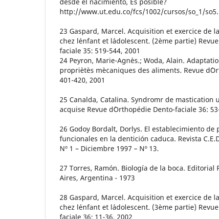
desde el nacimiento, Es posible?
http://www.ut.edu.co/fcs/1002/cursos/so_1/so5
23 Gaspard, Marcel. Acquisition et exercice de la
chez l´enfant et l´adolescent. (2ème partie) Revu
faciale 35: 519-544, 2001
24 Peyron, Marie-Agnès.; Woda, Alain. Adaptatio
propriètès mècaniques des aliments. Revue d´Or
401-420, 2001
25 Canalda, Catalina. Syndromr de mastication 
acquise Revue d´Orthopédie Dento-faciale 36: 53
26 Godoy Bordalt, Dorlys. El establecimiento de 
funcionales en la dentición caduca. Revista C.E.
Nº 1 – Diciembre 1997 – Nº 13.
27 Torres, Ramón. Biología de la boca. Editoria
Aires, Argentina - 1973
28 Gaspard, Marcel. Acquisition et exercice de la
chez l´enfant et l´adolescent. (3ème partie) Revu
faciale 36: 11-36, 2002