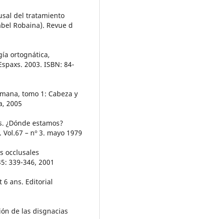
usal del tratamiento
abel Robaina). Revue d
gía ortognática,
 Espaxs. 2003. ISBN: 84-
umana, tomo 1: Cabeza y
a, 2005
as. ¿Dónde estamos?
 Vol.67 – nº 3. mayo 1979
s occlusales
35: 339-346, 2001
 6 ans. Editorial
ión de las disgnacias