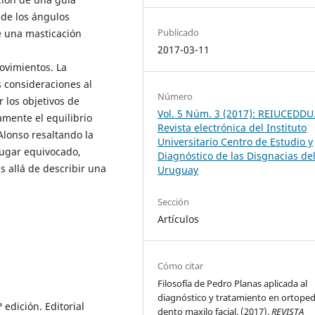
 de los ángulos
Publicado
e una masticación
2017-03-11
ovimientos. La
 consideraciones al
Número
 los objetivos de
Vol. 5 Núm. 3 (2017): REIUCEDDU
mente el equilibrio
Revista electrónica del Instituto
Alonso resaltando la
Universitario Centro de Estudio y
lugar equivocado,
Diagnóstico de las Disgnacias de
s allá de describir una
Uruguay
Sección
Artículos
Cómo citar
Filosofía de Pedro Planas aplicada al
diagnóstico y tratamiento en ortoped
 edición. Editorial
dento maxilo facial. (2017).
REVISTA