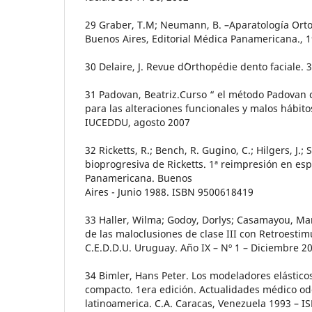
29 Graber, T.M; Neumann, B. –Aparatología Ort
Buenos Aires, Editorial Médica Panamericana., 
30 Delaire, J. Revue d´Orthopédie dento faciale. 
31 Padovan, Beatriz.Curso “ el método Padovan 
para las alteraciones funcionales y malos hábito
IUCEDDU, agosto 2007
32 Ricketts, R.; Bench, R. Gugino, C.; Hilgers, J.;
bioprogresiva de Ricketts. 1ª reimpresión en esp
Panamericana. Buenos
Aires - Junio 1988. ISBN 9500618419
33 Haller, Wilma; Godoy, Dorlys; Casamayou, Ma
de las maloclusiones de clase III con Retroestim
C.E.D.D.U. Uruguay. Año IX – Nº 1 – Diciembre 20
34 Bimler, Hans Peter. Los modeladores elásticos
compacto. 1era edición. Actualidades médico od
latinoamerica. C.A. Caracas, Venezuela 1993 – I