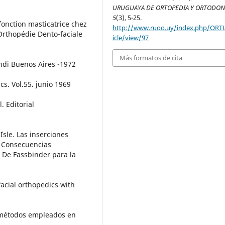
URUGUAYA DE ORTOPEDIA Y ORTODON
5
(3), 5-25.
 fonction masticatrice chez
http://www.ruoo.uy/index.php/ORT
d´Orthopédie Dento-faciale
icle/view/97
Más formatos de cita
undi Buenos Aires -1972
cs. Vol.55. junio 1969
. Editorial
Isle. Las inserciones
. Consecuencias
i De Fassbinder para la
facial orthopedics with
y métodos empleados en