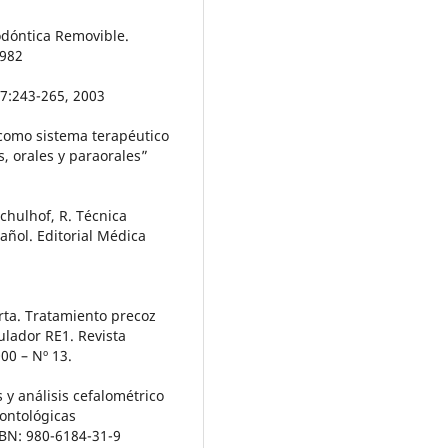
odóntica Removible.
1982
37:243-265, 2003
como sistema terapéutico
s, orales y paraorales”
 Schulhof, R. Técnica
añol. Editorial Médica
rta. Tratamiento precoz
ulador RE1. Revista
00 – Nº 13.
 y análisis cefalométrico
ontológicas
SBN: 980-6184-31-9