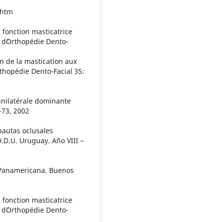
.htm
 fonction masticatrice
e d´Orthopédie Dento-
n de la mastication aux
thopédie Dento-Facial 35:
unilatérale dominante
-73, 2002
pautas oclusales
D.D.U. Uruguay. Año VIII –
l Panamericana. Buenos
 fonction masticatrice
e d´Orthopédie Dento-