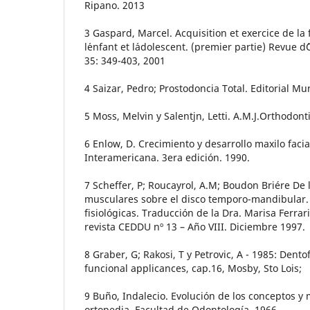
Ripano. 2013
3 Gaspard, Marcel. Acquisition et exercice de la
l´enfant et l´adolescent. (premier partie) Revue 
35: 349-403, 2001
4 Saizar, Pedro; Prostodoncia Total. Editorial M
5 Moss, Melvin y Salentjn, Letti. A.M.J.Orthodonti
6 Enlow, D. Crecimiento y desarrollo maxilo facial
Interamericana. 3era edición. 1990.
7 Scheffer, P; Roucayrol, A.M; Boudon Briére De l´
musculares sobre el disco temporo-mandibular
fisiológicas. Traducción de la Dra. Marisa Ferrar
revista CEDDU nº 13 – Año VIII. Diciembre 1997.
8 Graber, G; Rakosi, T y Petrovic, A - 1985: Dento
funcional applicances, cap.16, Mosby, Sto Lois;
9 Buño, Indalecio. Evolución de los conceptos 
ortopedia. Facultad de Odontología. 1966