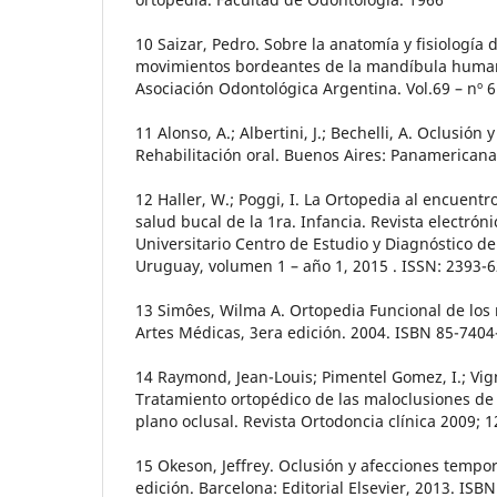
10 Saizar, Pedro. Sobre la anatomía y fisiología 
movimientos bordeantes de la mandíbula humana
Asociación Odontológica Argentina. Vol.69 – nº 
11 Alonso, A.; Albertini, J.; Bechelli, A. Oclusión
Rehabilitación oral. Buenos Aires: Panamericana
12 Haller, W.; Poggi, I. La Ortopedia al encuent
salud bucal de la 1ra. Infancia. Revista electróni
Universitario Centro de Estudio y Diagnóstico de
Uruguay, volumen 1 – año 1, 2015 . ISSN: 2393-
13 Simôes, Wilma A. Ortopedia Funcional de los 
Artes Médicas, 3era edición. 2004. ISBN 85-7404
14 Raymond, Jean-Louis; Pimentel Gomez, I.; Vig
Tratamiento ortopédico de las maloclusiones de c
plano oclusal. Revista Ortodoncia clínica 2009; 1
15 Okeson, Jeffrey. Oclusión y afecciones temp
edición. Barcelona: Editorial Elsevier, 2013. IS