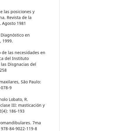
de las posiciones y
. Revista de la
6. Agosto 1981
 y Diagnóstico en
, 1999.
ro de las necesidades en
ca del Instituto
 las Disgnacias del
6258
maxilares, Sâo Paulo:
-078-9
nolo Lobato, R.
lase III: masticación y
2(4): 186-193
oromandibulares. 7ma
BN 978-84-9022-119-8