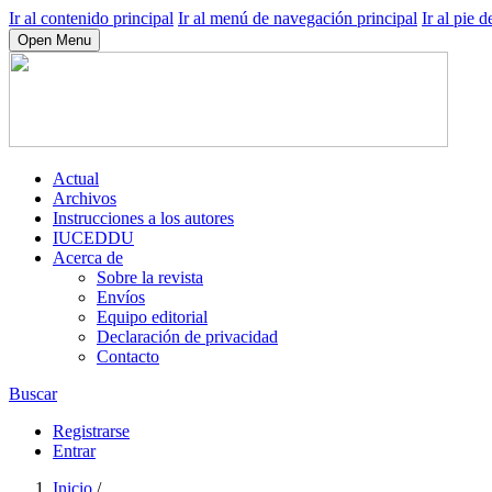
Ir al contenido principal
Ir al menú de navegación principal
Ir al pie d
Open Menu
Actual
Archivos
Instrucciones a los autores
IUCEDDU
Acerca de
Sobre la revista
Envíos
Equipo editorial
Declaración de privacidad
Contacto
Buscar
Registrarse
Entrar
Inicio
/