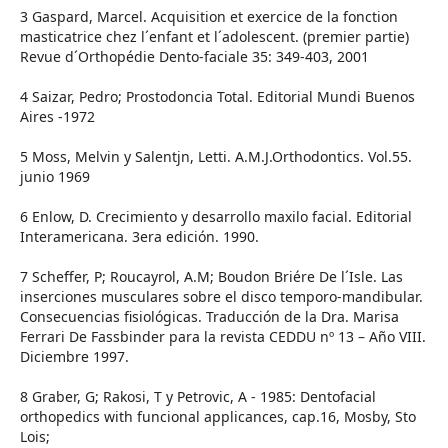
3 Gaspard, Marcel. Acquisition et exercice de la fonction
masticatrice chez l´enfant et l´adolescent. (premier partie)
Revue d´Orthopédie Dento-faciale 35: 349-403, 2001
4 Saizar, Pedro; Prostodoncia Total. Editorial Mundi Buenos
Aires -1972
5 Moss, Melvin y Salentjn, Letti. A.M.J.Orthodontics. Vol.55.
junio 1969
6 Enlow, D. Crecimiento y desarrollo maxilo facial. Editorial
Interamericana. 3era edición. 1990.
7 Scheffer, P; Roucayrol, A.M; Boudon Briére De l´Isle. Las
inserciones musculares sobre el disco temporo-mandibular.
Consecuencias fisiológicas. Traducción de la Dra. Marisa
Ferrari De Fassbinder para la revista CEDDU nº 13 – Año VIII.
Diciembre 1997.
8 Graber, G; Rakosi, T y Petrovic, A - 1985: Dentofacial
orthopedics with funcional applicances, cap.16, Mosby, Sto
Lois;