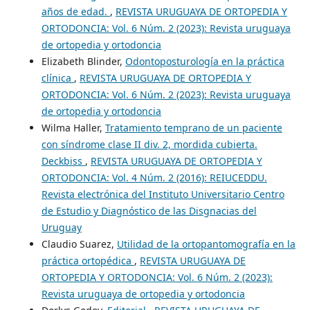
años de edad.
,
REVISTA URUGUAYA DE ORTOPEDIA Y
ORTODONCIA: Vol. 6 Núm. 2 (2023): Revista uruguaya
de ortopedia y ortodoncia
Elizabeth Blinder,
Odontoposturología en la práctica
clínica
,
REVISTA URUGUAYA DE ORTOPEDIA Y
ORTODONCIA: Vol. 6 Núm. 2 (2023): Revista uruguaya
de ortopedia y ortodoncia
Wilma Haller,
Tratamiento temprano de un paciente
con síndrome clase II div. 2, mordida cubierta.
Deckbiss
,
REVISTA URUGUAYA DE ORTOPEDIA Y
ORTODONCIA: Vol. 4 Núm. 2 (2016): REIUCEDDU.
Revista electrónica del Instituto Universitario Centro
de Estudio y Diagnóstico de las Disgnacias del
Uruguay
Claudio Suarez,
Utilidad de la ortopantomografía en la
práctica ortopédica
,
REVISTA URUGUAYA DE
ORTOPEDIA Y ORTODONCIA: Vol. 6 Núm. 2 (2023):
Revista uruguaya de ortopedia y ortodoncia