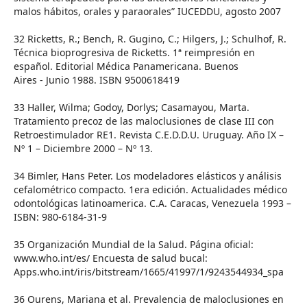
malos hábitos, orales y paraorales” IUCEDDU, agosto 2007
32 Ricketts, R.; Bench, R. Gugino, C.; Hilgers, J.; Schulhof, R.
Técnica bioprogresiva de Ricketts. 1ª reimpresión en
español. Editorial Médica Panamericana. Buenos
Aires - Junio 1988. ISBN 9500618419
33 Haller, Wilma; Godoy, Dorlys; Casamayou, Marta.
Tratamiento precoz de las maloclusiones de clase III con
Retroestimulador RE1. Revista C.E.D.D.U. Uruguay. Año IX –
Nº 1 – Diciembre 2000 – Nº 13.
34 Bimler, Hans Peter. Los modeladores elásticos y análisis
cefalométrico compacto. 1era edición. Actualidades médico
odontológicas latinoamerica. C.A. Caracas, Venezuela 1993 –
ISBN: 980-6184-31-9
35 Organización Mundial de la Salud. Página oficial:
www.who.int/es/ Encuesta de salud bucal:
Apps.who.int/iris/bitstream/1665/41997/1/9243544934_spa
36 Ourens, Mariana et al. Prevalencia de maloclusiones en