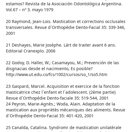
estamos? Revista de la Asociación Odontológica Argentina.
Vol.67 – nº 3. mayo 1979
20 Raymond, Jean-Lois. Mastication et corrections occlusales
transversales. Revue d´Orthopédie Dento-Facial 35: 339-346,
2001
21 Deshayes, Marie Josèphe. Lárt de traiter avant 6 ans.
Editorial Cranexplo. 2006
22 Godoy, D. Haller, W.; Casamayou, M.; Prevención de las
disgnacias desde el nacimiento, Es posible?
http://www.ut.edu.co/fcs/1002/cursos/so_1/so5.htm
23 Gaspard, Marcel. Acquisition et exercice de la fonction
masticatrice chez l´enfant et l´adolescent. (2ème partie)
Revue d´Orthopédie Dento-faciale 35: 519-544, 2001
24 Peyron, Marie-Agnès.; Woda, Alain. Adaptation de la
mastication aux propriètès mècaniques des aliments. Revue
d´Orthopédie Dento-Facial 35: 401-420, 2001
25 Canalda, Catalina. Syndromr de mastication unilatérale