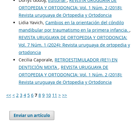
Dorlys Godoy,
Editorial
,
REVISTA URUGUAYA DE
ORTOPEDIA Y ORTODONCIA: Vol. 1 Núm. 2 (2018):
Revista uruguaya de Ortopedia y Ortodoncia
Lidia Yavich,
Cambios en la orientación del cóndilo
mandibular por traumatismo en la primera infancia.
,
REVISTA URUGUAYA DE ORTOPEDIA Y ORTODONCIA:
Vol. 7 Núm. 1 (2024): Revista uruguaya de ortopedia y
ortodoncia
Cecilia Caporale,
RETROESTIMULADOR (RE1) EN
DENTICIÓN MIXTA
,
REVISTA URUGUAYA DE
ORTOPEDIA Y ORTODONCIA: Vol. 1 Núm. 2 (2018):
Revista uruguaya de Ortopedia y Ortodoncia
<<
<
2
3
4
5
6
7
8
9
10
11
>
>>
Enviar un artículo