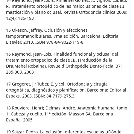
14 Raymond, Jean-Louis; Pimentel Gomez, I.; Vignolo Lobato,
R. Tratamiento ortopédico de las maloclusiones de clase III:
masticación y plano oclusal. Revista Ortodoncia clínica 2009;
12(4): 186-193
15 Okeson, Jeffrey. Oclusión y afecciones
temporomandibulares. 7ma edición. Barcelona: Editorial
Elsevier, 2013. ISBN 978-84-9022-119-8
16 Raymond, Jean-Lois. Finalidad funcional y oclusal del
tratamiento ortopédico de clase III. (Traducción de la
Dra.Mabel Robaina). Revue d´Orthopédie Dento-Facial 37:
285-303, 2003
17 Gregoret, J.; Tuber, E. y col. Ortodoncia y cirugía
ortognática, diagnóstico y planificación. Barcelona: Editorial
Espaxs. 2003. ISBN: 84-7179-275.3
18 Rouviere, Henri; Delmas, André. Anatomía humana, tomo
1: Cabeza y cuello. 11ª edición. Masson SA. Barcelona
España, 2005
19 Saizar, Pedro. La oclusión, diferentes escuelas. ¿Dónde