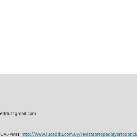
iv.ceddu@gmail.com
n OAI-PMH
http://www.iuceddu.
com.uy/
revistaortopediayortodonci