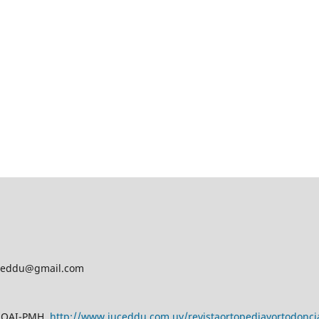
iv.ceddu@gmail.com
n OAI-PMH
http://www.iuceddu.
com.uy/
revistaortopediayortodonci