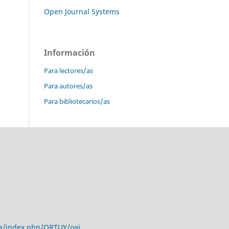
Open Journal Systems
Información
Para lectores/as
Para autores/as
Para bibliotecarios/as
a/
index.php/ORTUY/oai