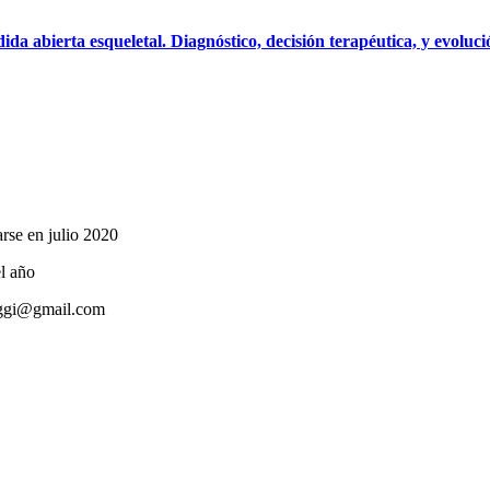
dida abierta esqueletal. Diagnóstico, decisión terapéutica, y evoluci
rse en julio 2020
el año
poggi@gmail.com