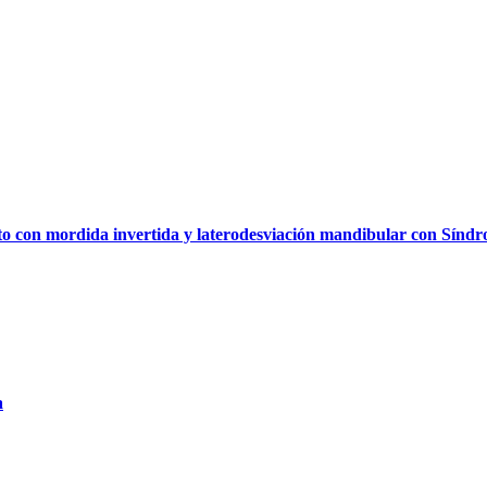
nto con mordida invertida y laterodesviación mandibular con Síndr
a