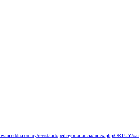
ww.iuceddu.
com.uy/
revistaortopediayortodoncia/
index.php/ORTUY/oai