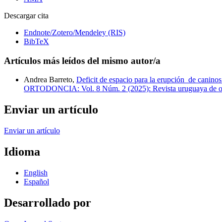
Descargar cita
Endnote/Zotero/Mendeley (RIS)
BibTeX
Artículos más leídos del mismo autor/a
Andrea Barreto,
Deficit de espacio para la erupción de caninos
ORTODONCIA: Vol. 8 Núm. 2 (2025): Revista uruguaya de or
Enviar un artículo
Enviar un artículo
Idioma
English
Español
Desarrollado por