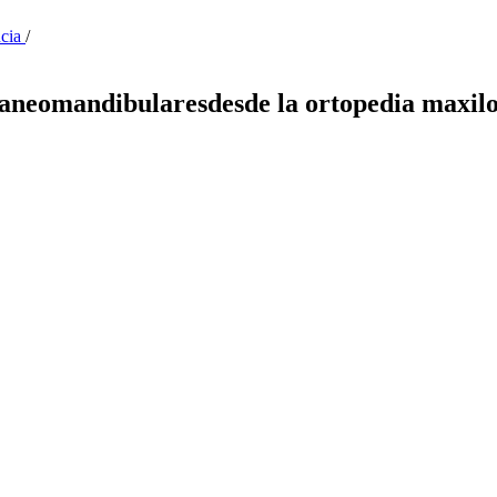
ncia
/
raneomandibularesdesde la ortopedia maxilo