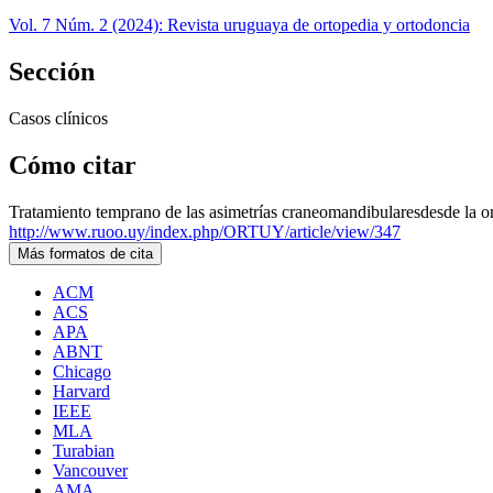
Vol. 7 Núm. 2 (2024): Revista uruguaya de ortopedia y ortodoncia
Sección
Casos clínicos
Cómo citar
Tratamiento temprano de las asimetrías craneomandibularesdesde la or
http://www.ruoo.uy/index.php/ORTUY/article/view/347
Más formatos de cita
ACM
ACS
APA
ABNT
Chicago
Harvard
IEEE
MLA
Turabian
Vancouver
AMA