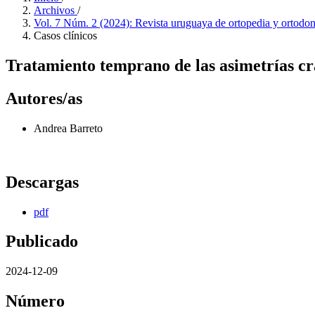
Archivos
/
Vol. 7 Núm. 2 (2024): Revista uruguaya de ortopedia y ortodo
Casos clínicos
Tratamiento temprano de las asimetrías c
Autores/as
Andrea Barreto
Descargas
pdf
Publicado
2024-12-09
Número