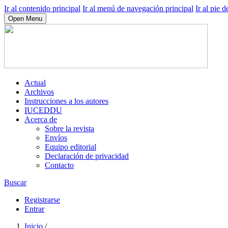
Ir al contenido principal
Ir al menú de navegación principal
Ir al pie d
Open Menu
Actual
Archivos
Instrucciones a los autores
IUCEDDU
Acerca de
Sobre la revista
Envíos
Equipo editorial
Declaración de privacidad
Contacto
Buscar
Registrarse
Entrar
Inicio
/