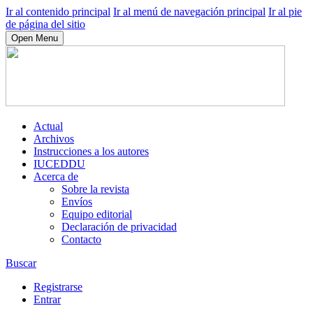
Ir al contenido principal
Ir al menú de navegación principal
Ir al pie
de página del sitio
Open Menu
Actual
Archivos
Instrucciones a los autores
IUCEDDU
Acerca de
Sobre la revista
Envíos
Equipo editorial
Declaración de privacidad
Contacto
Buscar
Registrarse
Entrar