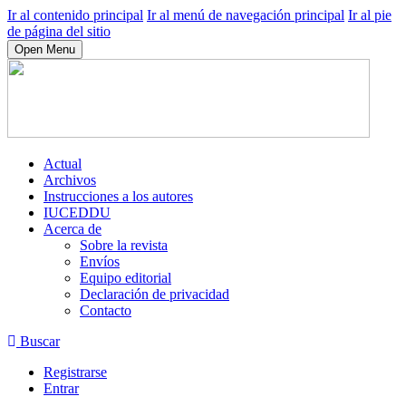
Ir al contenido principal
Ir al menú de navegación principal
Ir al pie
de página del sitio
Open Menu
Actual
Archivos
Instrucciones a los autores
IUCEDDU
Acerca de
Sobre la revista
Envíos
Equipo editorial
Declaración de privacidad
Contacto
Buscar
Registrarse
Entrar