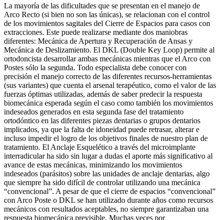
La mayoría de las dificultades que se presentan en el manejo de
Arco Recto (si bien no son las únicas), se relacionan con el control
de los movimientos sagitales del Cierre de Espacios para casos con
extracciones. Este puede realizarse mediante dos maniobras
diferentes: Mecánica de Apertura y Recuperación de Ansas y
Mecánica de Deslizamiento. El DKL (Double Key Loop) permite al
ortodoncista desarrollar ambas mecánicas mientras que el Arco con
Postes sólo la segunda. Todo especialista debe conocer con
precisión el manejo correcto de las diferentes recursos-herramientas
(sus variantes) que cuenta el arsenal terapéutico, como el valor de las
fuerzas óptimas utilizadas, además de saber predecir la respuesta
biomecánica esperada según el caso como también los movimientos
indeseados generados en esta segunda fase del tratamiento
ortodóntico en las diferentes piezas dentarias o grupos dentarios
implicados, ya que la falta de idoneidad puede retrasar, alterar e
incluso impedir el logro de los objetivos finales de nuestro plan de
tratamiento. El Anclaje Esquelético a través del microimplante
interradicular ha sido sin lugar a dudas el aporte más significativo al
avance de estas mecánicas, minimizando los movimientos
indeseados (parásitos) sobre las unidades de anclaje dentarias, algo
que siempre ha sido difícil de controlar utilizando una mecánica
“convencional”. A pesar de que el cierre de espacios “convencional”
con Arco Poste o DKL se han utilizado durante años como recursos
mecánicos con resultados aceptables, no siempre garantizaban una
respuesta biomecánica previsible. Muchas veces por