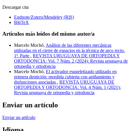
Descargar cita
Endnote/Zotero/Mendeley (RIS)
BibTeX
Artículos más leídos del mismo autor/a
Marcelo Mochó,
Análisis de las diferentes mecánicas
utilizadas en el cierre de espacios en la técnica de arco recto.
1ª. Parte
,
REVISTA URUGUAYA DE ORTOPEDIA Y
ORTODONCIA: Vol. 7 Núm. 2 (2024): Revista uruguaya de
ortopedia y ortodoncia
Marcelo Mochó,
El activador esqueletizado utilizado en
primera dentición: mordida cubierta con apiñamiento y
disfunciones asociadas
,
REVISTA URUGUAYA DE
ORTOPEDIA Y ORTODONCIA: Vol. 4 Núm. 1 (2021):
Revista uruguaya de ortopedia y ortodoncia
Enviar un artículo
Enviar un artículo
Idioma