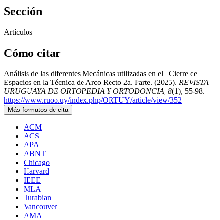
Sección
Artículos
Cómo citar
Análisis de las diferentes Mecánicas utilizadas en el Cierre de
Espacios en la Técnica de Arco Recto 2a. Parte. (2025).
REVISTA
URUGUAYA DE ORTOPEDIA Y ORTODONCIA
,
8
(1), 55-98.
https://www.ruoo.uy/index.php/ORTUY/article/view/352
Más formatos de cita
ACM
ACS
APA
ABNT
Chicago
Harvard
IEEE
MLA
Turabian
Vancouver
AMA