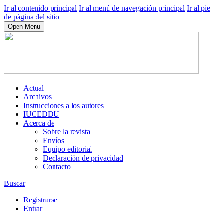
Ir al contenido principal
Ir al menú de navegación principal
Ir al pie
de página del sitio
Open Menu
Actual
Archivos
Instrucciones a los autores
IUCEDDU
Acerca de
Sobre la revista
Envíos
Equipo editorial
Declaración de privacidad
Contacto
Buscar
Registrarse
Entrar