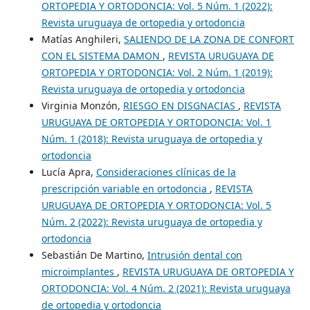
ORTOPEDIA Y ORTODONCIA: Vol. 5 Núm. 1 (2022):
Revista uruguaya de ortopedia y ortodoncia
Matías Anghileri,
SALIENDO DE LA ZONA DE CONFORT
CON EL SISTEMA DAMON
,
REVISTA URUGUAYA DE
ORTOPEDIA Y ORTODONCIA: Vol. 2 Núm. 1 (2019):
Revista uruguaya de ortopedia y ortodoncia
Virginia Monzón,
RIESGO EN DISGNACIAS
,
REVISTA
URUGUAYA DE ORTOPEDIA Y ORTODONCIA: Vol. 1
Núm. 1 (2018): Revista uruguaya de ortopedia y
ortodoncia
Lucía Apra,
Consideraciones clínicas de la
prescripción variable en ortodoncia
,
REVISTA
URUGUAYA DE ORTOPEDIA Y ORTODONCIA: Vol. 5
Núm. 2 (2022): Revista uruguaya de ortopedia y
ortodoncia
Sebastián De Martino,
Intrusión dental con
microimplantes
,
REVISTA URUGUAYA DE ORTOPEDIA Y
ORTODONCIA: Vol. 4 Núm. 2 (2021): Revista uruguaya
de ortopedia y ortodoncia