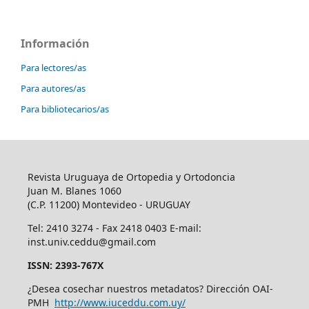
Información
Para lectores/as
Para autores/as
Para bibliotecarios/as
Revista Uruguaya de Ortopedia y Ortodoncia
Juan M. Blanes 1060
(C.P. 11200) Montevideo - URUGUAY
Tel: 2410 3274 - Fax 2418 0403 E-mail:
inst.univ.ceddu@gmail.com
ISSN: 2393-767X
¿Desea cosechar nuestros metadatos? Dirección OAI-
PMH
http://www.iuceddu.
com.uy/