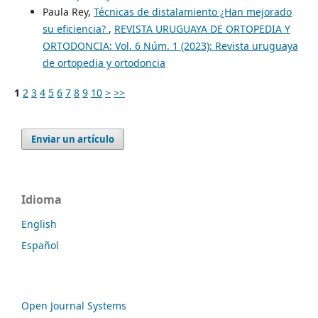
Paula Rey,
Técnicas de distalamiento ¿Han mejorado
su eficiencia?
,
REVISTA URUGUAYA DE ORTOPEDIA Y
ORTODONCIA: Vol. 6 Núm. 1 (2023): Revista uruguaya
de ortopedia y ortodoncia
1
2
3
4
5
6
7
8
9
10
>
>>
Enviar un artículo
Idioma
English
Español
Open Journal Systems