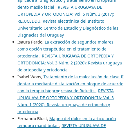
aplicada al diagnóstico y tratamiento en ortopedia
dento maxilo facial
,
REVISTA URUGUAYA DE
ORTOPEDIA Y ORTODONCIA: Vol. 5 Núm. 3 (2017):
REIUCEDDU. Revista electrónica del Instituto
Universitario Centro de Estudio y Diagnóstico de las
Disgnacias del Uruguay
Isaura Pardo,
La extracción de segundos molares
como opción terapéutica en el tratamiento de
ortodoncia
,
REVISTA URUGUAYA DE ORTOPEDIA Y
ORTODONCIA: Vol. 3 Núm. 2 (2020): Revista uruguaya
de ortopedia y ortodoncia
Isabel Wons,
Tratamiento de la maloclusión de clase II
dentaria mediante distalización en bloque de acuerdo
con la terapia bioprogresiva de Ricketts
,
REVISTA
URUGUAYA DE ORTOPEDIA Y ORTODONCIA: Vol. 3
Núm. 1 (2020): Revista uruguaya de ortopedia y
ortodoncia
Fernando Blust,
Mapeo del dolor en la articulación
temporo mandibular
,
REVISTA URUGUAYA DE