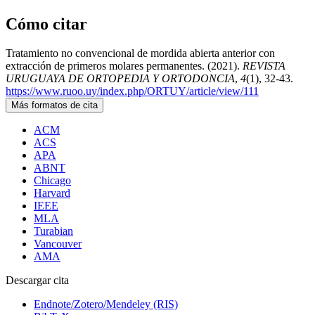
Cómo citar
Tratamiento no convencional de mordida abierta anterior con
extracción de primeros molares permanentes. (2021).
REVISTA
URUGUAYA DE ORTOPEDIA Y ORTODONCIA
,
4
(1), 32-43.
https://www.ruoo.uy/index.php/ORTUY/article/view/111
Más formatos de cita
ACM
ACS
APA
ABNT
Chicago
Harvard
IEEE
MLA
Turabian
Vancouver
AMA
Descargar cita
Endnote/Zotero/Mendeley (RIS)