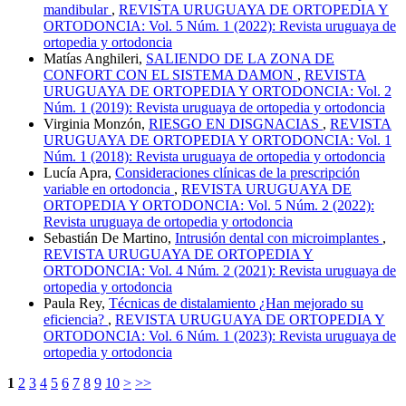
mandibular
,
REVISTA URUGUAYA DE ORTOPEDIA Y
ORTODONCIA: Vol. 5 Núm. 1 (2022): Revista uruguaya de
ortopedia y ortodoncia
Matías Anghileri,
SALIENDO DE LA ZONA DE
CONFORT CON EL SISTEMA DAMON
,
REVISTA
URUGUAYA DE ORTOPEDIA Y ORTODONCIA: Vol. 2
Núm. 1 (2019): Revista uruguaya de ortopedia y ortodoncia
Virginia Monzón,
RIESGO EN DISGNACIAS
,
REVISTA
URUGUAYA DE ORTOPEDIA Y ORTODONCIA: Vol. 1
Núm. 1 (2018): Revista uruguaya de ortopedia y ortodoncia
Lucía Apra,
Consideraciones clínicas de la prescripción
variable en ortodoncia
,
REVISTA URUGUAYA DE
ORTOPEDIA Y ORTODONCIA: Vol. 5 Núm. 2 (2022):
Revista uruguaya de ortopedia y ortodoncia
Sebastián De Martino,
Intrusión dental con microimplantes
,
REVISTA URUGUAYA DE ORTOPEDIA Y
ORTODONCIA: Vol. 4 Núm. 2 (2021): Revista uruguaya de
ortopedia y ortodoncia
Paula Rey,
Técnicas de distalamiento ¿Han mejorado su
eficiencia?
,
REVISTA URUGUAYA DE ORTOPEDIA Y
ORTODONCIA: Vol. 6 Núm. 1 (2023): Revista uruguaya de
ortopedia y ortodoncia
1
2
3
4
5
6
7
8
9
10
>
>>