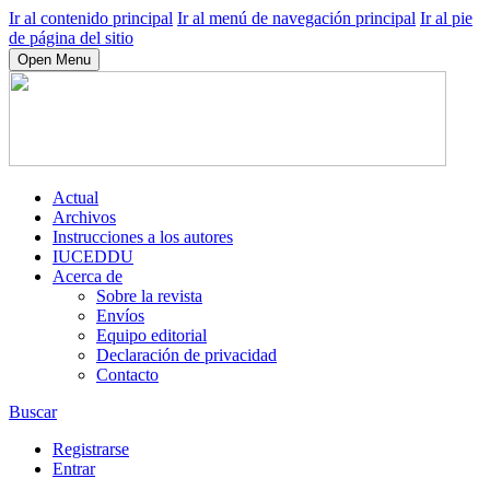
Ir al contenido principal
Ir al menú de navegación principal
Ir al pie
de página del sitio
Open Menu
Actual
Archivos
Instrucciones a los autores
IUCEDDU
Acerca de
Sobre la revista
Envíos
Equipo editorial
Declaración de privacidad
Contacto
Buscar
Registrarse
Entrar