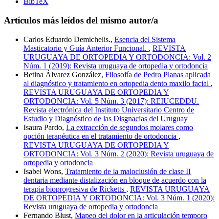
BibTeX
Artículos más leídos del mismo autor/a
Carlos Eduardo Demichelis.,
Esencia del Sistema
Masticatorio y Guía Anterior Funcional.
,
REVISTA
URUGUAYA DE ORTOPEDIA Y ORTODONCIA: Vol. 2
Núm. 1 (2019): Revista uruguaya de ortopedia y ortodoncia
Betina Álvarez González,
Filosofía de Pedro Planas aplicada
al diagnóstico y tratamiento en ortopedia dento maxilo facial
,
REVISTA URUGUAYA DE ORTOPEDIA Y
ORTODONCIA: Vol. 5 Núm. 3 (2017): REIUCEDDU.
Revista electrónica del Instituto Universitario Centro de
Estudio y Diagnóstico de las Disgnacias del Uruguay
Isaura Pardo,
La extracción de segundos molares como
opción terapéutica en el tratamiento de ortodoncia
,
REVISTA URUGUAYA DE ORTOPEDIA Y
ORTODONCIA: Vol. 3 Núm. 2 (2020): Revista uruguaya de
ortopedia y ortodoncia
Isabel Wons,
Tratamiento de la maloclusión de clase II
dentaria mediante distalización en bloque de acuerdo con la
terapia bioprogresiva de Ricketts
,
REVISTA URUGUAYA
DE ORTOPEDIA Y ORTODONCIA: Vol. 3 Núm. 1 (2020):
Revista uruguaya de ortopedia y ortodoncia
Fernando Blust,
Mapeo del dolor en la articulación temporo