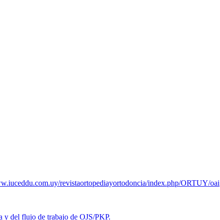
ww.iuceddu.
com.uy/
revistaortopediayortodoncia/
index.php/ORTUY/oai