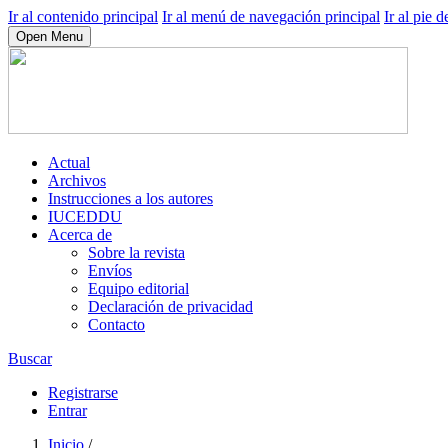
Ir al contenido principal
Ir al menú de navegación principal
Ir al pie d
Open Menu
Actual
Archivos
Instrucciones a los autores
IUCEDDU
Acerca de
Sobre la revista
Envíos
Equipo editorial
Declaración de privacidad
Contacto
Buscar
Registrarse
Entrar
Inicio
/