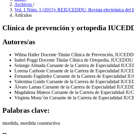
Archivos
/
Vol. 1 Núm. 1 (2015): REIUCEDDU. Revista electrónica del Ins
Artículos
Clínica de prevención y ortopedia IUCED
Autores/as
Wilma Haller
Docente Titular Clínica de Prevención, IUCED
Isabel Poggi
Docente Titular Clínica de Ortopedia, IUCEDDU
Solange Almada
Cursante de la Carrera de Especialidad IU
Lorena Carbone
Cursante de la Carrera de Especialidad IU
Fernando Fagúndez
Cursante de la Carrera de Especialidad
Valentina Guido
Cursante de la Carrera de Especialidad IU
Álvaro Lamas
Cursante de la Carrera de Especialidad IUCE
Magdalena Mateos
Cursante de la Carrera de Especialidad 
Virginia Monz´ón
Cursante de la Carrera de Especialidad I
Palabras clave:
mordida, mordida constructiva