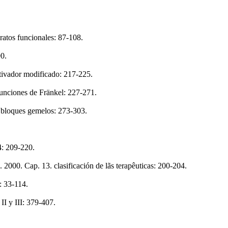
aratos funcionales: 87-108.
90.
ctivador modificado: 217-225.
funciones de Fränkel: 227-271.
s bloques gemelos: 273-303.
 4: 209-220.
2000. Cap. 13. clasificación de lãs terapêuticas: 200-204.
: 33-114.
II y III: 379-407.