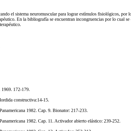
ndo el sistema neuromuscular para lograr estímulos fisiológicos, por lo 
éutico. En la bibliografía se encuentran incongruencias por lo cual se de
terapéutico.
U
i 1969. 172-179.
Mordida constructiva:14-15.
 Panamericana 1982. Cap. 9. Bionator: 217-233.
Panamericana 1982. Cap. 11. Activador abierto elástico: 239-252.