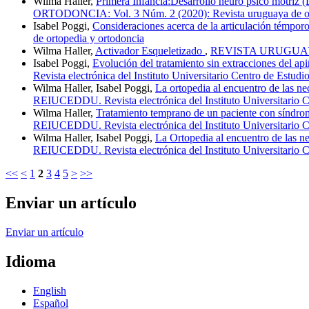
Wilma Haller,
Primera Infancia:Desarrollo neuro psico motriz 
ORTODONCIA: Vol. 3 Núm. 2 (2020): Revista uruguaya de or
Isabel Poggi,
Consideraciones acerca de la articulación témpor
de ortopedia y ortodoncia
Wilma Haller,
Activador Esqueletizado
,
REVISTA URUGUAYA D
Isabel Poggi,
Evolución del tratamiento sin extracciones del ap
Revista electrónica del Instituto Universitario Centro de Estud
Wilma Haller, Isabel Poggi,
La ortopedia al encuentro de las ne
REIUCEDDU. Revista electrónica del Instituto Universitario C
Wilma Haller,
Tratamiento temprano de un paciente con síndrom
REIUCEDDU. Revista electrónica del Instituto Universitario C
Wilma Haller, Isabel Poggi,
La Ortopedia al encuentro de las ne
REIUCEDDU. Revista electrónica del Instituto Universitario C
<<
<
1
2
3
4
5
>
>>
Enviar un artículo
Enviar un artículo
Idioma
English
Español