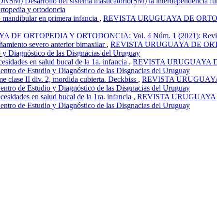
(DNSM) Desarrollo del sistema masticatorio(SM) la interdependencia f
topedia y ortodoncia
o mandibular en primera infancia
,
REVISTA URUGUAYA DE ORTOPEDI
E ORTOPEDIA Y ORTODONCIA: Vol. 4 Núm. 1 (2021): Revista ur
iñamiento severo anterior bimaxilar
,
REVISTA URUGUAYA DE ORTOP
io y Diagnóstico de las Disgnacias del Uruguay
cesidades en salud bucal de la 1a. infancia
,
REVISTA URUGUAYA DE 
entro de Estudio y Diagnóstico de las Disgnacias del Uruguay
e clase II div. 2, mordida cubierta. Deckbiss
,
REVISTA URUGUAYA D
entro de Estudio y Diagnóstico de las Disgnacias del Uruguay
cesidades en salud bucal de la 1ra. infancia
,
REVISTA URUGUAYA DE
entro de Estudio y Diagnóstico de las Disgnacias del Uruguay