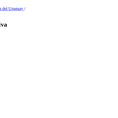
as del Uruguay
/
iva