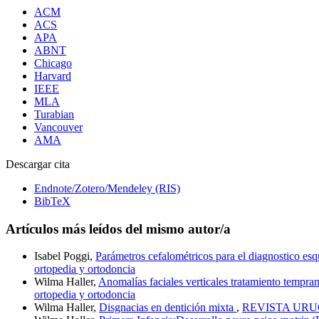
ACM
ACS
APA
ABNT
Chicago
Harvard
IEEE
MLA
Turabian
Vancouver
AMA
Descargar cita
Endnote/Zotero/Mendeley (RIS)
BibTeX
Artículos más leídos del mismo autor/a
Isabel Poggi,
Parámetros cefalométricos para el diagnostico esq
ortopedia y ortodoncia
Wilma Haller,
Anomalías faciales verticales tratamiento tempra
ortopedia y ortodoncia
Wilma Haller,
Disgnacias en dentición mixta
,
REVISTA URUGU