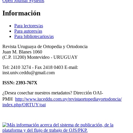
Open Journal Systems
Información
Para lectores/as
Para autores/as
Para bibliotecarios/as
Revista Uruguaya de Ortopedia y Ortodoncia
Juan M. Blanes 1060
(C.P. 11200) Montevideo - URUGUAY
Tel: 2410 3274 - Fax 2418 0403 E-mail:
inst.univ.ceddu@gmail.com
ISSN: 2393-767X
¿Desea cosechar nuestros metadatos? Dirección OAI-
PMH
http://www.iuceddu.
com.uy/
revistaortopediayortodoncia/
index.php/ORTUY/oai