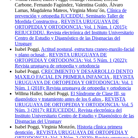
Carbone, Fernando Fagúndez, Valentina Guido, Álvaro
Lamas, Magdalena Mateos, Virginia Monz´ón,
Clínica de
prevención y ortopedia IUCEDDU. Seminario Taller de
Mordida Constructiva
,
REVISTA URUGUAYA DE
ORTOPEDIA Y ORTODONCIA: Vol. 1 Núm. 1 (2015):
REIUCEDDU. Revista electrónica del Instituto Universitario
Centro de Estudio y Diagnóstico de las Disgnacias del
Uruguay
Isabel Poggi,
Actitud postural, estructura craneo-maxilo-facial
y plano oclusal:
,
REVISTA URUGUAYA DE
ORTOPEDIA Y ORTODONCIA: Vol. 5 Núm. 1 (2022):
Revista uruguaya de ortopedia y ortodoncia
Isabel Poggi,
CRECIMIENTO Y DESARROLLO DENTO
MAXILO FACIAL EN PRIMERA INFANCIA
,
REVISTA
URUGUAYA DE ORTOPEDIA Y ORTODONCIA: Vol. 1
Núm. 1 (2018): Revista uruguaya de ortopedia y ortodoncia
Willma Haller, Isabel Poggi,
El Síndrome de Clase III, su
diagnóstico y tratamiento antes de los 6 años
,
REVISTA
URUGUAYA DE ORTOPEDIA Y ORTODONCIA: Vol. 5
Núm. 3 (2017): REIUCEDDU. Revista electrónica del
Instituto Universitario Centro de Estudio y Diagnóstico de las
Disgnacias del Uruguay
Isabel Poggi, Virginia Monzón,
Historia clìnica primera
dentición
,
REVISTA URUGUAYA DE ORTOPEDIA Y
ORTODONCIA: Vol. 3 Núm. 2 (2020): Revista uruguaya de