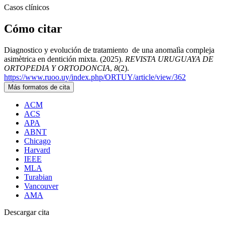
Casos clínicos
Cómo citar
Diagnostico y evolución de tratamiento de una anomalìa compleja
asimètrica en dentición mixta. (2025).
REVISTA URUGUAYA DE
ORTOPEDIA Y ORTODONCIA
,
8
(2).
https://www.ruoo.uy/index.php/ORTUY/article/view/362
Más formatos de cita
ACM
ACS
APA
ABNT
Chicago
Harvard
IEEE
MLA
Turabian
Vancouver
AMA
Descargar cita