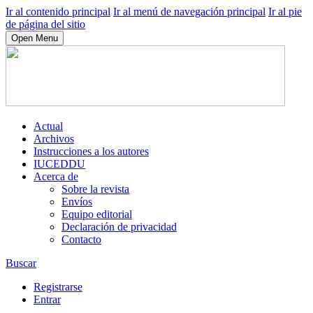
Ir al contenido principal
Ir al menú de navegación principal
Ir al pie
de página del sitio
Open Menu
Actual
Archivos
Instrucciones a los autores
IUCEDDU
Acerca de
Sobre la revista
Envíos
Equipo editorial
Declaración de privacidad
Contacto
Buscar
Registrarse
Entrar