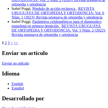
ortopedia y ortodoncia
Isabel Poggi,
Péndulo de acción recíproca
,
REVISTA
URUGUAYA DE ORTOPEDIA Y ORTODONCIA: Vol. 6
Núm. 1 (2023): Revista uruguaya de ortopedia y ortodoncia
Isabel Poggi,
Parámetros cefalométricos para el diagnostico
esqueletal en primera dentición
,
REVISTA URUGUAYA
DE ORTOPEDIA Y ORTODONCIA: Vol. 5 Núm. 2 (2022):
Revista uruguaya de ortopedia y ortodoncia
1
2
3
>
>>
Enviar un artículo
Enviar un artículo
Idioma
English
Español
Desarrollado por