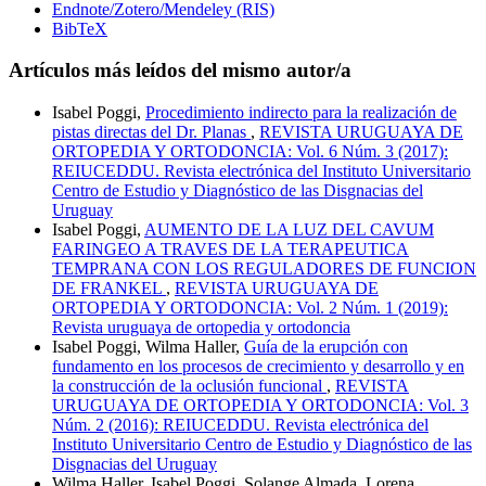
Endnote/Zotero/Mendeley (RIS)
BibTeX
Artículos más leídos del mismo autor/a
Isabel Poggi,
Procedimiento indirecto para la realización de
pistas directas del Dr. Planas
,
REVISTA URUGUAYA DE
ORTOPEDIA Y ORTODONCIA: Vol. 6 Núm. 3 (2017):
REIUCEDDU. Revista electrónica del Instituto Universitario
Centro de Estudio y Diagnóstico de las Disgnacias del
Uruguay
Isabel Poggi,
AUMENTO DE LA LUZ DEL CAVUM
FARINGEO A TRAVES DE LA TERAPEUTICA
TEMPRANA CON LOS REGULADORES DE FUNCION
DE FRANKEL
,
REVISTA URUGUAYA DE
ORTOPEDIA Y ORTODONCIA: Vol. 2 Núm. 1 (2019):
Revista uruguaya de ortopedia y ortodoncia
Isabel Poggi, Wilma Haller,
Guía de la erupción con
fundamento en los procesos de crecimiento y desarrollo y en
la construcción de la oclusión funcional
,
REVISTA
URUGUAYA DE ORTOPEDIA Y ORTODONCIA: Vol. 3
Núm. 2 (2016): REIUCEDDU. Revista electrónica del
Instituto Universitario Centro de Estudio y Diagnóstico de las
Disgnacias del Uruguay
Wilma Haller, Isabel Poggi, Solange Almada, Lorena