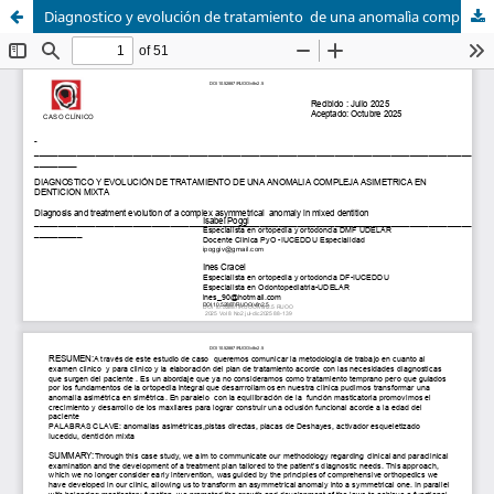
Diagnostico y evolución de tratamiento de una anomalìa compleja asimètrica en dentición mixta