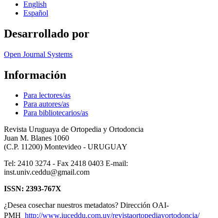
English
Español
Desarrollado por
Open Journal Systems
Información
Para lectores/as
Para autores/as
Para bibliotecarios/as
Revista Uruguaya de Ortopedia y Ortodoncia
Juan M. Blanes 1060
(C.P. 11200) Montevideo - URUGUAY
Tel: 2410 3274 - Fax 2418 0403 E-mail:
inst.univ.ceddu@gmail.com
ISSN: 2393-767X
¿Desea cosechar nuestros metadatos? Dirección OAI-
PMH
http://www.iuceddu.
com.uy/
revistaortopediayortodoncia/