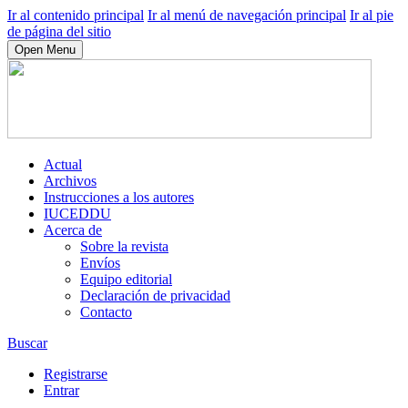
Ir al contenido principal
Ir al menú de navegación principal
Ir al pie
de página del sitio
Open Menu
Actual
Archivos
Instrucciones a los autores
IUCEDDU
Acerca de
Sobre la revista
Envíos
Equipo editorial
Declaración de privacidad
Contacto
Buscar
Registrarse
Entrar