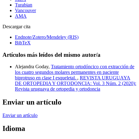
Turabian
Vancouver
AMA
Descargar cita
Endnote/Zotero/Mendeley (RIS)
BibTeX
Artículos más leídos del mismo autor/a
Alejandra Goday,
Tratamiento ortodóncico con extracción de
los cuatro segundos molares permanentes en paciente
biprotruso en clase I esqueletal.
,
REVISTA URUGUAYA
DE ORTOPEDIA Y ORTODONCIA: Vol. 3 Núm. 2 (2020):
Revista uruguaya de ortopedia y ortodoncia
Enviar un artículo
Enviar un artículo
Idioma