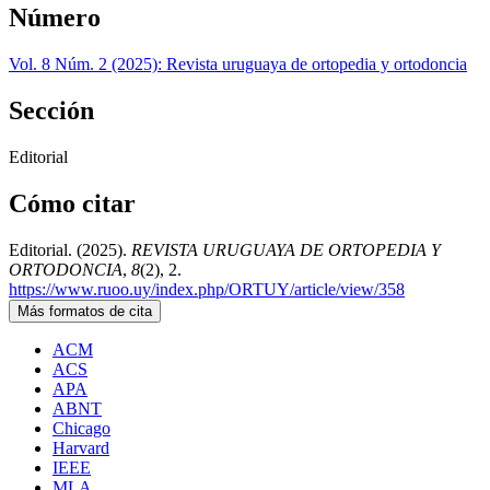
Número
Vol. 8 Núm. 2 (2025): Revista uruguaya de ortopedia y ortodoncia
Sección
Editorial
Cómo citar
Editorial. (2025).
REVISTA URUGUAYA DE ORTOPEDIA Y
ORTODONCIA
,
8
(2), 2.
https://www.ruoo.uy/index.php/ORTUY/article/view/358
Más formatos de cita
ACM
ACS
APA
ABNT
Chicago
Harvard
IEEE
MLA