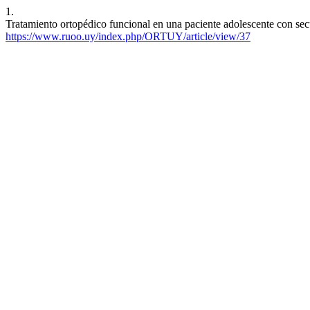
1.
Tratamiento ortopédico funcional en una paciente adolescente con secu
https://www.ruoo.uy/index.php/ORTUY/article/view/37