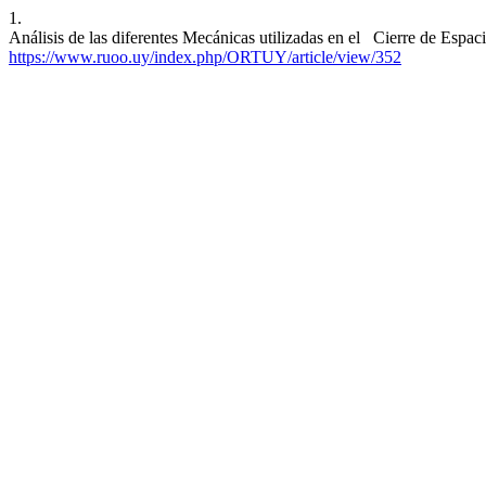
1.
Análisis de las diferentes Mecánicas utilizadas en el Cierre de Espac
https://www.ruoo.uy/index.php/ORTUY/article/view/352