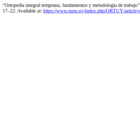
“Ortopedia integral temprana, fundamentos y metodologìa de trabajo
17–22. Available at:
https://www.ruoo.uy/index.php/ORTUY/article/