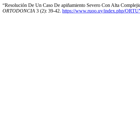
“Resolución De Un Caso De apiñamiento Severo Con Alta Complejida
ORTODONCIA
3 (2): 39-42.
https://www.ruoo.uy/index.php/ORTUY