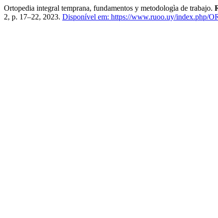
Ortopedia integral temprana, fundamentos y metodologìa de trabajo.
2, p. 17–22, 2023.
Disponível em: https://www.ruoo.uy/index.php/O