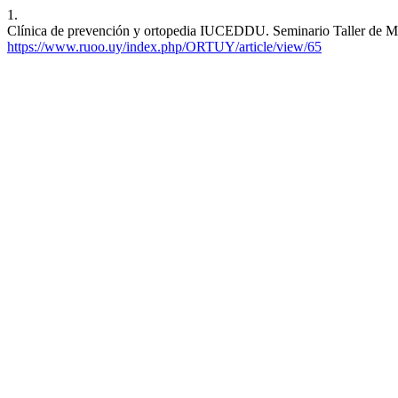
1.
Clínica de prevención y ortopedia IUCEDDU. Seminario Taller de M
https://www.ruoo.uy/index.php/ORTUY/article/view/65