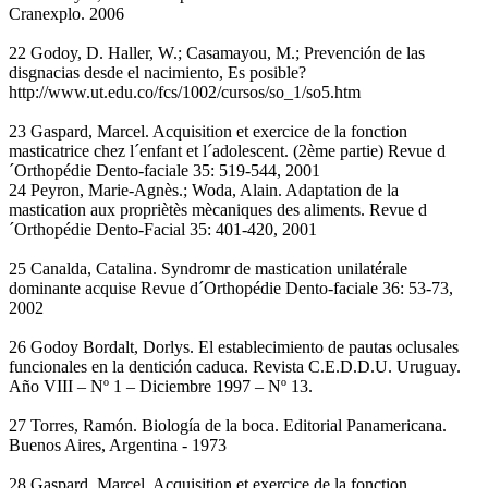
Cranexplo. 2006
22 Godoy, D. Haller, W.; Casamayou, M.; Prevención de las
disgnacias desde el nacimiento, Es posible?
http://www.ut.edu.co/fcs/1002/cursos/so_1/so5.htm
23 Gaspard, Marcel. Acquisition et exercice de la fonction
masticatrice chez l´enfant et l´adolescent. (2ème partie) Revue d
´Orthopédie Dento-faciale 35: 519-544, 2001
24 Peyron, Marie-Agnès.; Woda, Alain. Adaptation de la
mastication aux propriètès mècaniques des aliments. Revue d
´Orthopédie Dento-Facial 35: 401-420, 2001
25 Canalda, Catalina. Syndromr de mastication unilatérale
dominante acquise Revue d´Orthopédie Dento-faciale 36: 53-73,
2002
26 Godoy Bordalt, Dorlys. El establecimiento de pautas oclusales
funcionales en la dentición caduca. Revista C.E.D.D.U. Uruguay.
Año VIII – Nº 1 – Diciembre 1997 – Nº 13.
27 Torres, Ramón. Biología de la boca. Editorial Panamericana.
Buenos Aires, Argentina - 1973
28 Gaspard, Marcel. Acquisition et exercice de la fonction