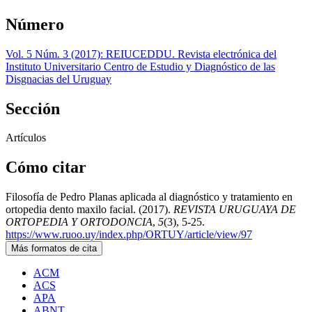
Número
Vol. 5 Núm. 3 (2017): REIUCEDDU. Revista electrónica del
Instituto Universitario Centro de Estudio y Diagnóstico de las
Disgnacias del Uruguay
Sección
Artículos
Cómo citar
Filosofía de Pedro Planas aplicada al diagnóstico y tratamiento en
ortopedia dento maxilo facial. (2017).
REVISTA URUGUAYA DE
ORTOPEDIA Y ORTODONCIA
,
5
(3), 5-25.
https://www.ruoo.uy/index.php/ORTUY/article/view/97
Más formatos de cita
ACM
ACS
APA
ABNT