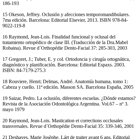
186-193
15 Okeson, Jeffrey. Oclusión y afecciones temporomandibulares.
7ma edición. Barcelona: Editorial Elsevier, 2013. ISBN 978-84-
9022-119-8
16 Raymond, Jean-Lois. Finalidad funcional y oclusal del
tratamiento ortopédico de clase III. (Traducción de la Dra.Mabel
Robaina). Revue d´Orthopédie Dento-Facial 37: 285-303, 2003
17 Gregoret, J.; Tuber, E. y col. Ortodoncia y cirugía ortognática,
diagnóstico y planificación. Barcelona: Editorial Espaxs. 2003.
ISBN: 84-7179-275.3
18 Rouviere, Henri; Delmas, André. Anatomía humana, tomo 1:
Cabeza y cuello. 11ª edición. Masson SA. Barcelona España, 2005
19 Saizar, Pedro. La oclusión, diferentes escuelas. ¿Dónde estamos?
Revista de la Asociación Odontológica Argentina. Vol.67 – nº 3.
mayo 1979
20 Raymond, Jean-Lois. Mastication et corrections occlusales
transversales. Revue d´Orthopédie Dento-Facial 35: 339-346, 2001
21 Deshayes, Marie Josèphe. Lárt de traiter avant 6 ans. Editorial