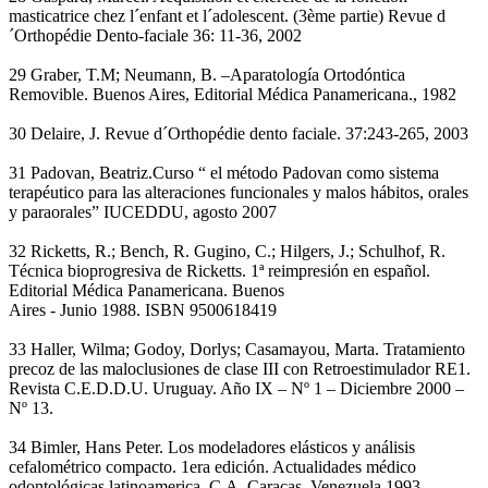
masticatrice chez l´enfant et l´adolescent. (3ème partie) Revue d
´Orthopédie Dento-faciale 36: 11-36, 2002
29 Graber, T.M; Neumann, B. –Aparatología Ortodóntica
Removible. Buenos Aires, Editorial Médica Panamericana., 1982
30 Delaire, J. Revue d´Orthopédie dento faciale. 37:243-265, 2003
31 Padovan, Beatriz.Curso “ el método Padovan como sistema
terapéutico para las alteraciones funcionales y malos hábitos, orales
y paraorales” IUCEDDU, agosto 2007
32 Ricketts, R.; Bench, R. Gugino, C.; Hilgers, J.; Schulhof, R.
Técnica bioprogresiva de Ricketts. 1ª reimpresión en español.
Editorial Médica Panamericana. Buenos
Aires - Junio 1988. ISBN 9500618419
33 Haller, Wilma; Godoy, Dorlys; Casamayou, Marta. Tratamiento
precoz de las maloclusiones de clase III con Retroestimulador RE1.
Revista C.E.D.D.U. Uruguay. Año IX – Nº 1 – Diciembre 2000 –
Nº 13.
34 Bimler, Hans Peter. Los modeladores elásticos y análisis
cefalométrico compacto. 1era edición. Actualidades médico
odontológicas latinoamerica. C.A. Caracas, Venezuela 1993 –