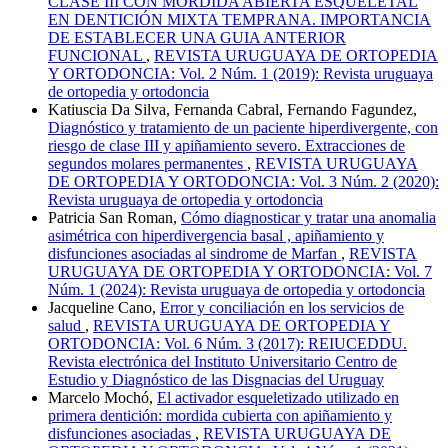
CLASE III CON MORDIDA ABIERTA ESQUELETAL
EN DENTICIÓN MIXTA TEMPRANA. IMPORTANCIA
DE ESTABLECER UNA GUIA ANTERIOR
FUNCIONAL
,
REVISTA URUGUAYA DE ORTOPEDIA
Y ORTODONCIA: Vol. 2 Núm. 1 (2019): Revista uruguaya
de ortopedia y ortodoncia
Katiuscia Da Silva, Fernanda Cabral, Fernando Fagundez,
Diagnóstico y tratamiento de un paciente hiperdivergente, con
riesgo de clase III y apiñamiento severo. Extracciones de
segundos molares permanentes
,
REVISTA URUGUAYA
DE ORTOPEDIA Y ORTODONCIA: Vol. 3 Núm. 2 (2020):
Revista uruguaya de ortopedia y ortodoncia
Patricia San Roman,
Cómo diagnosticar y tratar una anomalia
asimétrica con hiperdivergencia basal , apiñamiento y
disfunciones asociadas al sindrome de Marfan
,
REVISTA
URUGUAYA DE ORTOPEDIA Y ORTODONCIA: Vol. 7
Núm. 1 (2024): Revista uruguaya de ortopedia y ortodoncia
Jacqueline Cano,
Error y conciliación en los servicios de
salud
,
REVISTA URUGUAYA DE ORTOPEDIA Y
ORTODONCIA: Vol. 6 Núm. 3 (2017): REIUCEDDU.
Revista electrónica del Instituto Universitario Centro de
Estudio y Diagnóstico de las Disgnacias del Uruguay
Marcelo Mochó,
El activador esqueletizado utilizado en
primera dentición: mordida cubierta con apiñamiento y
disfunciones asociadas
,
REVISTA URUGUAYA DE