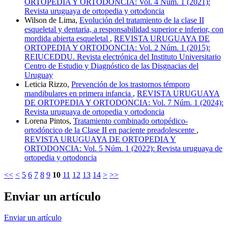
ORTOPEDIA Y ORTODONCIA: Vol. 4 Núm. 1 (2021):
Revista uruguaya de ortopedia y ortodoncia
Wilson de Lima,
Evolución del tratamiento de la clase II
esqueletal y dentaria, a responsabilidad superior e inferior, con
mordida abierta esqueletal
,
REVISTA URUGUAYA DE
ORTOPEDIA Y ORTODONCIA: Vol. 2 Núm. 1 (2015):
REIUCEDDU. Revista electrónica del Instituto Universitario
Centro de Estudio y Diagnóstico de las Disgnacias del
Uruguay
Leticia Rizzo,
Prevención de los trastornos témporo
mandibulares en primera infancia
,
REVISTA URUGUAYA
DE ORTOPEDIA Y ORTODONCIA: Vol. 7 Núm. 1 (2024):
Revista uruguaya de ortopedia y ortodoncia
Lorena Pintos,
Tratamiento combinado ortopédico-
ortodóncico de la Clase II en paciente preadolescente
,
REVISTA URUGUAYA DE ORTOPEDIA Y
ORTODONCIA: Vol. 5 Núm. 1 (2022): Revista uruguaya de
ortopedia y ortodoncia
<<
<
5
6
7
8
9
10
11
12
13
14
>
>>
Enviar un artículo
Enviar un artículo