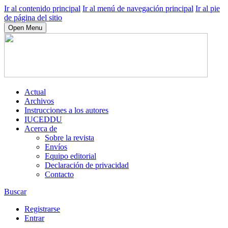
Ir al contenido principal
Ir al menú de navegación principal
Ir al pie
de página del sitio
Open Menu
Actual
Archivos
Instrucciones a los autores
IUCEDDU
Acerca de
Sobre la revista
Envíos
Equipo editorial
Declaración de privacidad
Contacto
Buscar
Registrarse
Entrar