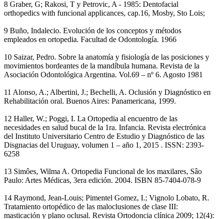
8 Graber, G; Rakosi, T y Petrovic, A - 1985: Dentofacial
orthopedics with funcional applicances, cap.16, Mosby, Sto Lois;
9 Buño, Indalecio. Evolución de los conceptos y métodos
empleados en ortopedia. Facultad de Odontología. 1966
10 Saizar, Pedro. Sobre la anatomía y fisiología de las posiciones y
movimientos bordeantes de la mandíbula humana. Revista de la
Asociación Odontológica Argentina. Vol.69 – nº 6. Agosto 1981
11 Alonso, A.; Albertini, J.; Bechelli, A. Oclusión y Diagnóstico en
Rehabilitación oral. Buenos Aires: Panamericana, 1999.
12 Haller, W.; Poggi, I. La Ortopedia al encuentro de las
necesidades en salud bucal de la 1ra. Infancia. Revista electrónica
del Instituto Universitario Centro de Estudio y Diagnóstico de las
Disgnacias del Uruguay, volumen 1 – año 1, 2015 . ISSN: 2393-
6258
13 Simôes, Wilma A. Ortopedia Funcional de los maxilares, Sâo
Paulo: Artes Médicas, 3era edición. 2004. ISBN 85-7404-078-9
14 Raymond, Jean-Louis; Pimentel Gomez, I.; Vignolo Lobato, R.
Tratamiento ortopédico de las maloclusiones de clase III:
masticación y plano oclusal. Revista Ortodoncia clínica 2009; 12(4):