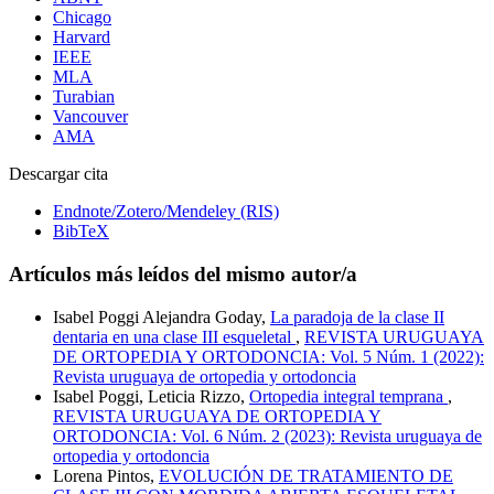
Chicago
Harvard
IEEE
MLA
Turabian
Vancouver
AMA
Descargar cita
Endnote/Zotero/Mendeley (RIS)
BibTeX
Artículos más leídos del mismo autor/a
Isabel Poggi Alejandra Goday,
La paradoja de la clase II
dentaria en una clase III esqueletal
,
REVISTA URUGUAYA
DE ORTOPEDIA Y ORTODONCIA: Vol. 5 Núm. 1 (2022):
Revista uruguaya de ortopedia y ortodoncia
Isabel Poggi, Leticia Rizzo,
Ortopedia integral temprana
,
REVISTA URUGUAYA DE ORTOPEDIA Y
ORTODONCIA: Vol. 6 Núm. 2 (2023): Revista uruguaya de
ortopedia y ortodoncia
Lorena Pintos,
EVOLUCIÓN DE TRATAMIENTO DE