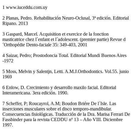
1 www.iuceddu.com.uy
2 Planas, Pedro. Rehabilitación Neuro-Oclusal, 3ª edición. Editorial
Ripano. 2013
3 Gaspard, Marcel. Acquisition et exercice de la fonction
masticatrice chez l´enfant et l´adolescent. (premier partie) Revue d
´Orthopédie Dento-faciale 35: 349-403, 2001
4 Saizar, Pedro; Prostodoncia Total. Editorial Mundi Buenos Aires
-1972
5 Moss, Melvin y Salentjn, Letti. A.M.J.Orthodontics. Vol.55. junio
1969
6 Enlow, D. Crecimiento y desarrollo maxilo facial. Editorial
Interamericana. 3era edición. 1990.
7 Scheffer, P; Roucayrol, A.M; Boudon Briére De l´Isle. Las
inserciones musculares sobre el disco temporo-mandibular.
Consecuencias fisiológicas. Traducción de la Dra. Marisa Ferrari De
Fassbinder para la revista CEDDU nº 13 – Año VIII. Diciembre
1997.