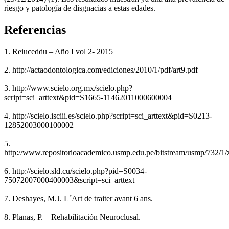
riesgo y patología de disgnacias a estas edades.
Referencias
1. Reiuceddu – Año I vol 2- 2015
2. http://actaodontologica.com/ediciones/2010/1/pdf/art9.pdf
3. http://www.scielo.org.mx/scielo.php?
script=sci_arttext&pid=S1665-11462011000600004
4. http://scielo.isciii.es/scielo.php?script=sci_arttext&pid=S0213-
12852003000100002
5.
http://www.repositorioacademico.usmp.edu.pe/bitstream/usmp/732/1/
6. http://scielo.sld.cu/scielo.php?pid=S0034-
75072007000400003&script=sci_arttext
7. Deshayes, M.J. L´Art de traiter avant 6 ans.
8. Planas, P. – Rehabilitación Neuroclusal.