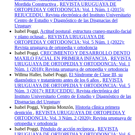
Mordida Constructiva
,
REVISTA URUGUAYA DE
ORTOPEDIA Y ORTODONCIA: Vol. 1 Núm. 1 (2015):
REIUCEDDU. Revista electrónica del Instituto Universitario
Centro de Estudio y Diagnóstico de las Disgnacias del
Uruguay
Isabel Poggi,
Actitud postural, estructura craneo-maxilo-facial
y plano oclusal:
,
REVISTA URUGUAYA DE
ORTOPEDIA Y ORTODONCIA: Vol. 5 Núm. 1 (2022):
Revista uruguaya de ortopedia y ortodoncia
Isabel Poggi,
CRECIMIENTO Y DESARROLLO DENTO
MAXILO FACIAL EN PRIMERA INFANCIA
,
REVISTA
URUGUAYA DE ORTOPEDIA Y ORTODONCIA: Vol. 1
Núm. 1 (2018): Revista uruguaya de ortopedia y ortodoncia
Willma Haller, Isabel Poggi,
El Síndrome de Clase III, su
diagnóstico y tratamiento antes de los 6 años
,
REVISTA
URUGUAYA DE ORTOPEDIA Y ORTODONCIA: Vol. 5
Núm. 3 (2017): REIUCEDDU. Revista electrónica del
Instituto Universitario Centro de Estudio y Diagnóstico de las
Disgnacias del Uruguay
Isabel Poggi, Virginia Monzón,
Historia clìnica primera
dentición
,
REVISTA URUGUAYA DE ORTOPEDIA Y
ORTODONCIA: Vol. 3 Núm. 2 (2020): Revista uruguaya de
ortopedia y ortodoncia
Isabel Poggi,
Péndulo de acción recíproca
,
REVISTA
URUGUAYA DE ORTOPEDIA Y ORTODONCIA: Vol. 6