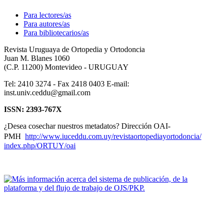
Para lectores/as
Para autores/as
Para bibliotecarios/as
Revista Uruguaya de Ortopedia y Ortodoncia
Juan M. Blanes 1060
(C.P. 11200) Montevideo - URUGUAY
Tel: 2410 3274 - Fax 2418 0403 E-mail:
inst.univ.ceddu@gmail.com
ISSN: 2393-767X
¿Desea cosechar nuestros metadatos? Dirección OAI-
PMH
http://www.iuceddu.
com.uy/
revistaortopediayortodoncia/
index.php/ORTUY/oai