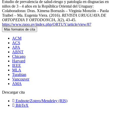
Estudio de prevalencia de salud-riesgo y patología en disgnacias en
niños de 3 - 4 años en la República Oriental del Uruguay:
Colaboradoras: Dras. Ximena Borrazás – Virginia Monzón – Paola
Traibel – Ma. Eugenia Viera. (2016).
REVISTA URUGUAYA DE
ORTOPEDIA Y ORTODONCIA
,
3
(2), 43-45.
https://www.ruoo.uy/index.php/ORTUY/article/view/87
Más formatos de cita
ACM
ACS
APA
ABNT
Chicago
Harvard
IEEE
MLA
Turabian
Vancouver
AMA
Descargar cita
Endnote/Zotero/Mendeley (RIS)
BibTeX