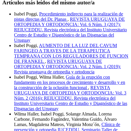
Artículos más leídos del mismo autor/a
Isabel Poggi,
Procedimiento indirecto para la realización de
pistas directas del Dr. Planas
,
REVISTA URUGUAYA DE
ORTOPEDIA Y ORTODONCIA: Vol. 6 Núm. 3 (2017):
REIUCEDDU. Revista electrónica del Instituto Universitario
Centro de Estudio y Diagnóstico de las Disgnacias del
Uruguay
Isabel Poggi,
AUMENTO DE LA LUZ DEL CAVUM
FARINGEO A TRAVES DE LA TERAPEUTICA
TEMPRANA CON LOS REGULADORES DE FUNCION
DE FRANKEL
,
REVISTA URUGUAYA DE
ORTOPEDIA Y ORTODONCIA: Vol. 2 Núm. 1 (2019):
Revista uruguaya de ortopedia y ortodoncia
Isabel Poggi, Wilma Haller,
Guía de la erupción con
fundamento en los procesos de crecimiento y desarrollo y en
la construcción de la oclusión funcional
,
REVISTA
URUGUAYA DE ORTOPEDIA Y ORTODONCIA: Vol. 3
Núm. 2 (2016): REIUCEDDU. Revista electrónica del
Instituto Universitario Centro de Estudio y Diagnóstico de las
Disgnacias del Uruguay
Wilma Haller, Isabel Poggi, Solange Almada, Lorena
Carbone, Fernando Fagúndez, Valentina Guido, Álvaro
Lamas, Magdalena Mateos, Virginia Monz´ón,
Clínica de
prevención y ortopedia IUCEDDU. Seminario Taller de