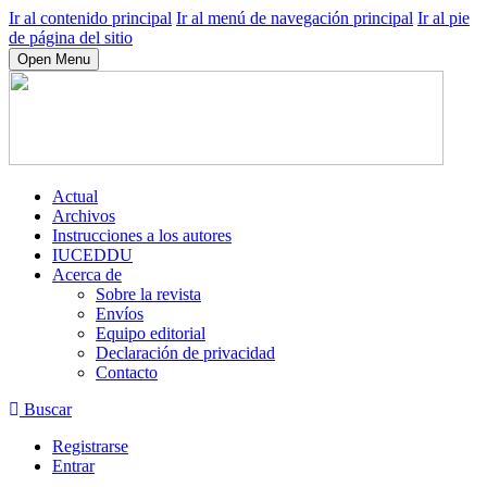
Ir al contenido principal
Ir al menú de navegación principal
Ir al pie
de página del sitio
Open Menu
Actual
Archivos
Instrucciones a los autores
IUCEDDU
Acerca de
Sobre la revista
Envíos
Equipo editorial
Declaración de privacidad
Contacto
Buscar
Registrarse
Entrar