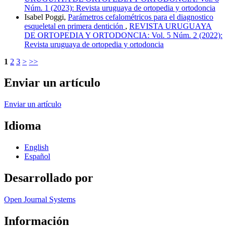
Núm. 1 (2023): Revista uruguaya de ortopedia y ortodoncia
Isabel Poggi,
Parámetros cefalométricos para el diagnostico
esqueletal en primera dentición
,
REVISTA URUGUAYA
DE ORTOPEDIA Y ORTODONCIA: Vol. 5 Núm. 2 (2022):
Revista uruguaya de ortopedia y ortodoncia
1
2
3
>
>>
Enviar un artículo
Enviar un artículo
Idioma
English
Español
Desarrollado por
Open Journal Systems
Información