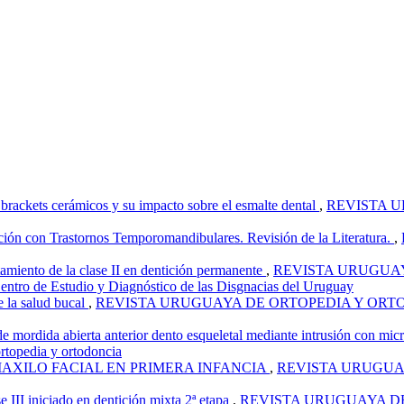
brackets cerámicos y su impacto sobre el esmalte dental
,
REVISTA U
ción con Trastornos Temporomandibulares. Revisión de la Literatura.
,
tamiento de la clase II en dentición permanente
,
REVISTA URUGUAYA
entro de Estudio y Diagnóstico de las Disgnacias del Uruguay
e la salud bucal
,
REVISTA URUGUAYA DE ORTOPEDIA Y ORTODONCIA:
de mordida abierta anterior dento esqueletal mediante intrusión con mi
topedia y ortodoncia
AXILO FACIAL EN PRIMERA INFANCIA
,
REVISTA URUGUAYA
e III iniciado en dentición mixta 2ª etapa
,
REVISTA URUGUAYA DE O