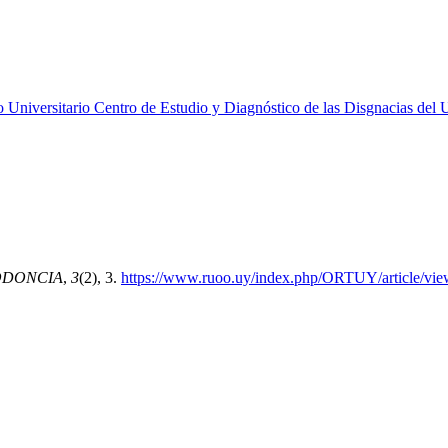
 Universitario Centro de Estudio y Diagnóstico de las Disgnacias del
ODONCIA
,
3
(2), 3.
https://www.ruoo.uy/index.php/ORTUY/article/vie