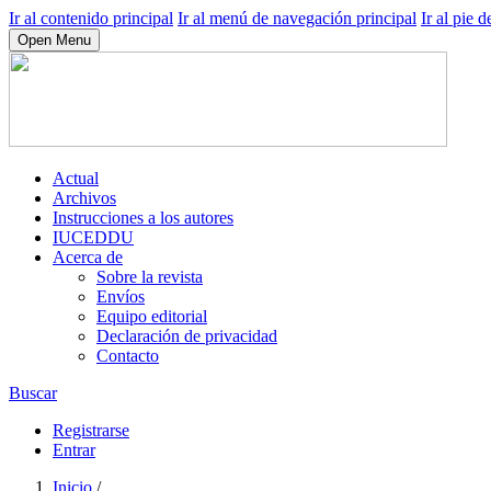
Ir al contenido principal
Ir al menú de navegación principal
Ir al pie d
Open Menu
Actual
Archivos
Instrucciones a los autores
IUCEDDU
Acerca de
Sobre la revista
Envíos
Equipo editorial
Declaración de privacidad
Contacto
Buscar
Registrarse
Entrar
Inicio
/