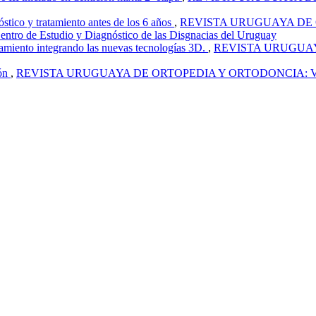
óstico y tratamiento antes de los 6 años
,
REVISTA URUGUAYA DE OR
entro de Estudio y Diagnóstico de las Disgnacias del Uruguay
atamiento integrando las nuevas tecnologías 3D.
,
REVISTA URUGUAYA
ión
,
REVISTA URUGUAYA DE ORTOPEDIA Y ORTODONCIA: Vol. 3 Núm