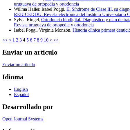
uruguaya de ortopedia y ortodoncia
Willma Haller, Isabel Poggi,
El Síndrome de Clase III, su diagn
REIUCEDDU. Revista electrónica del Instituto Universitario C
Sylvia Ringel,
Ortodoncia biodigital. Diagnóstico y plan de tr
Revista uruguaya de ortopedia y ortodoncia
Isabel Poggi, Virginia Monzón,
Historia clìnica primera dentic
<<
<
1
2
3
4
5
6
7
8
9
10
>
>>
Enviar un artículo
Enviar un artículo
Idioma
English
Español
Desarrollado por
Open Journal Systems