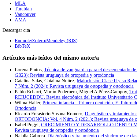
MLA
Turabian
Vancouver
AMA
Descargar cita
Endnote/Zotero/Mendeley (RIS)
BibTeX
Artículos más leídos del mismo autor/a
Lorena Pintos,
Técnica de vanguardia para el descementado de 
(2023): Revista uruguaya de ortopedia y ortodoncia
Catalina Salas, Catalina Nuñez,
Maloclusión Clase II y su Rela
7 Núm. 2 (2024): Revista uruguaya de ortopedia y ortodoncia
Pablo Echarri, Martín Pedernera, Miguel A Pérez-Campoy,
Tra
REIUCEDDU. Revista electrónica del Instituto Universitario C
Wilma Haller,
Primera infancia _ Primera dentición, El futuro d
Ortodoncia
Ricardo Forasterio Susana Romero,
Diagnóstico y tratamiento 
ORTODONCIA: Vol. 4 Núm. 2 (2021): Revista uruguaya de or
Isabel Poggi,
CRECIMIENTO Y DESARROLLO DENTO M
Revista uruguaya de ortopedia y ortodoncia
Natalia Cabrera,
Diagnóstico y tratamiento del síndrome de clas