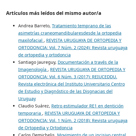
Artículos más leídos del mismo autor/a
Andrea Barreto,
Tratamiento temprano de las
asimetrías craneomandibularesdesde la ortopedia
maxilofacial
,
REVISTA URUGUAYA DE ORTOPEDIA Y
ORTODONCIA: Vol. 7 Núm. 2 (2024): Revista uruguaya
de ortopedia y ortodoncia
Santiago Jaureguy,
Documentación a través de la
Imagenología
,
REVISTA URUGUAYA DE ORTOPEDIA Y
ORTODONCIA: Vol. 6 Núm. 3 (2017): REIUCEDDU.
Revista electrónica del Instituto Universitario Centro
de Estudio y Diagnóstico de las Disgnacias del
Uruguay
Claudio Suárez,
Retro estimulador RE1 en dentición
temporaria
,
REVISTA URUGUAYA DE ORTOPEDIA Y
ORTODONCIA: Vol. 1 Núm. 2 (2018): Revista uruguaya
de Ortopedia y Ortodoncia
Carlos Demichelis,
Movimiento de un incisivo central