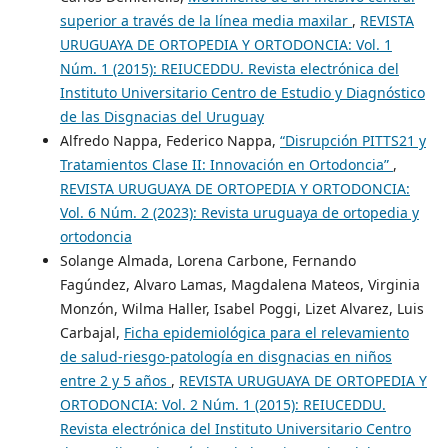
superior a través de la línea media maxilar
,
REVISTA
URUGUAYA DE ORTOPEDIA Y ORTODONCIA: Vol. 1
Núm. 1 (2015): REIUCEDDU. Revista electrónica del
Instituto Universitario Centro de Estudio y Diagnóstico
de las Disgnacias del Uruguay
Alfredo Nappa, Federico Nappa,
“Disrupción PITTS21 y
Tratamientos Clase II: Innovación en Ortodoncia”
,
REVISTA URUGUAYA DE ORTOPEDIA Y ORTODONCIA:
Vol. 6 Núm. 2 (2023): Revista uruguaya de ortopedia y
ortodoncia
Solange Almada, Lorena Carbone, Fernando
Fagúndez, Alvaro Lamas, Magdalena Mateos, Virginia
Monzón, Wilma Haller, Isabel Poggi, Lizet Alvarez, Luis
Carbajal,
Ficha epidemiológica para el relevamiento
de salud-riesgo-patología en disgnacias en niños
entre 2 y 5 años
,
REVISTA URUGUAYA DE ORTOPEDIA Y
ORTODONCIA: Vol. 2 Núm. 1 (2015): REIUCEDDU.
Revista electrónica del Instituto Universitario Centro