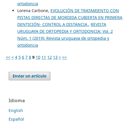
ortodoncia
Lorena Carbone,
EVOLUCIÓN DE TRATAMIENTO CON
PISTAS DIRECTAS DE MORDIDA CUBIERTA EN PRIMERA
DENTICIÓN- CONTROL A DISTANCIA
,
REVISTA
URUGUAYA DE ORTOPEDIA Y ORTODONCIA: Vol. 2
Núm. 1 (2019): Revista uruguaya de ortopedia y
ortodoncia
<<
<
4
5
6
7
8
9
10
11
12
13
>
>>
Enviar un artículo
Idioma
English
Español