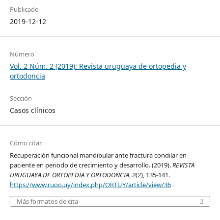
Publicado
2019-12-12
Número
Vol. 2 Núm. 2 (2019): Revista uruguaya de ortopedia y
ortodoncia
Sección
Casos clínicos
Cómo citar
Recuperación funcional mandibular ante fractura condilar en
paciente en periodo de crecimiento y desarrollo. (2019).
REVISTA
URUGUAYA DE ORTOPEDIA Y ORTODONCIA
,
2
(2), 135-141.
https://www.ruoo.uy/index.php/ORTUY/article/view/36
Más formatos de cita