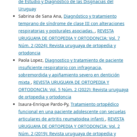
de Estudio y Diagnóstico de las Disgnacias del
Uruguay
Sabrina de Sana Ana,
Diagnóstico y tratamiento
temprano de síndrome de clase III con alteraciones
respiratorias y posturales asociadas.
,
REVISTA
URUGUAYA DE ORTOPEDIA Y ORTODONCIA: Vol. 7
Núm. 2 (2024): Revista uruguaya de ortopedia y
ortodoncia
Paola Lopez,
Diagnostico y tratamiento de paciente
insuficiente respiratorio con infragnacia,
sobremordida y apiñamiento severo en dentición
mixta
,
REVISTA URUGUAYA DE ORTOPEDIA Y
ORTODONCIA: Vol. 5 Núm. 2 (2022): Revista uruguaya
de ortopedia y ortodoncia
Isaura-Enrique Pardo-Py,
Tratamiento ortopédico
funcional en una paciente adolescente con secuelas
articulares de artritis reumatoidea infanti
,
REVISTA
URUGUAYA DE ORTOPEDIA Y ORTODONCIA: Vol. 2
Núm. 2 (2019): Revista uruguaya de ortopedia y