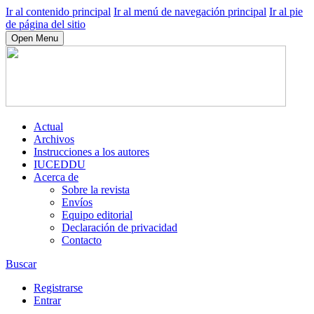
Ir al contenido principal
Ir al menú de navegación principal
Ir al pie
de página del sitio
Open Menu
Actual
Archivos
Instrucciones a los autores
IUCEDDU
Acerca de
Sobre la revista
Envíos
Equipo editorial
Declaración de privacidad
Contacto
Buscar
Registrarse
Entrar