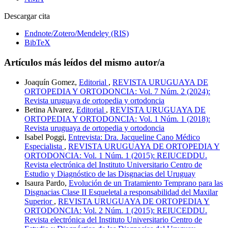
Descargar cita
Endnote/Zotero/Mendeley (RIS)
BibTeX
Artículos más leídos del mismo autor/a
Joaquín Gomez,
Editorial
,
REVISTA URUGUAYA DE
ORTOPEDIA Y ORTODONCIA: Vol. 7 Núm. 2 (2024):
Revista uruguaya de ortopedia y ortodoncia
Betina Alvarez,
Editorial
,
REVISTA URUGUAYA DE
ORTOPEDIA Y ORTODONCIA: Vol. 1 Núm. 1 (2018):
Revista uruguaya de ortopedia y ortodoncia
Isabel Poggi,
Entrevista: Dra. Jacqueline Cano Médico
Especialista
,
REVISTA URUGUAYA DE ORTOPEDIA Y
ORTODONCIA: Vol. 1 Núm. 1 (2015): REIUCEDDU.
Revista electrónica del Instituto Universitario Centro de
Estudio y Diagnóstico de las Disgnacias del Uruguay
Isaura Pardo,
Evolución de un Tratamiento Temprano para las
Disgnacias Clase II Esqueletal a responsabilidad del Maxilar
Superior
,
REVISTA URUGUAYA DE ORTOPEDIA Y
ORTODONCIA: Vol. 2 Núm. 1 (2015): REIUCEDDU.
Revista electrónica del Instituto Universitario Centro de