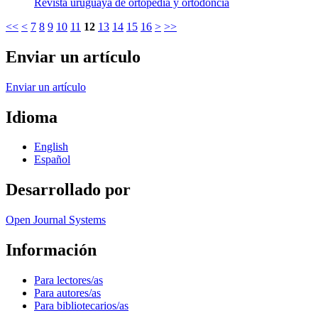
Revista uruguaya de ortopedia y ortodoncia
<<
<
7
8
9
10
11
12
13
14
15
16
>
>>
Enviar un artículo
Enviar un artículo
Idioma
English
Español
Desarrollado por
Open Journal Systems
Información
Para lectores/as
Para autores/as
Para bibliotecarios/as