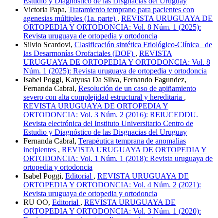
Estudio y Diagnóstico de las Disgnacias del Uruguay
Victoria Papa,
Tratamiento temprano para pacientes con
agenesias múltiples (1a. parte)
,
REVISTA URUGUAYA DE
ORTOPEDIA Y ORTODONCIA: Vol. 8 Núm. 1 (2025):
Revista uruguaya de ortopedia y ortodoncia
Silvio Scardovi,
Clasificación sintética Etiológico-Clínica de
las Desarmonías Orofaciales (DOF)
,
REVISTA
URUGUAYA DE ORTOPEDIA Y ORTODONCIA: Vol. 8
Núm. 1 (2025): Revista uruguaya de ortopedia y ortodoncia
Isabel Poggi, Katyusa Da Silva, Fernando Fagundez,
Fernanda Cabral,
Resolución de un caso de apiñamiento
severo con alta complejidad estructural y hereditaria
,
REVISTA URUGUAYA DE ORTOPEDIA Y
ORTODONCIA: Vol. 3 Núm. 2 (2016): REIUCEDDU.
Revista electrónica del Instituto Universitario Centro de
Estudio y Diagnóstico de las Disgnacias del Uruguay
Fernanda Cabral,
Terapéutica temprana de anomalías
incipientes
,
REVISTA URUGUAYA DE ORTOPEDIA Y
ORTODONCIA: Vol. 1 Núm. 1 (2018): Revista uruguaya de
ortopedia y ortodoncia
Isabel Poggi,
Editorial
,
REVISTA URUGUAYA DE
ORTOPEDIA Y ORTODONCIA: Vol. 4 Núm. 2 (2021):
Revista uruguaya de ortopedia y ortodoncia
RU OO,
Editorial
,
REVISTA URUGUAYA DE
ORTOPEDIA Y ORTODONCIA: Vol. 3 Núm. 1 (2020):