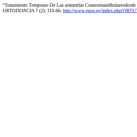
“Tratamiento Temprano De Las asimetrías Craneomandibularesdesde 
ORTODONCIA
7 (2): 110-66.
http://www.ruoo.uy/index.php/ORTUY