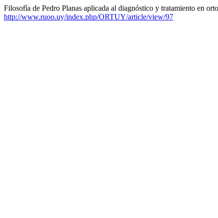
Filosofía de Pedro Planas aplicada al diagnóstico y tratamiento en ort
http://www.ruoo.uy/index.php/ORTUY/article/view/97