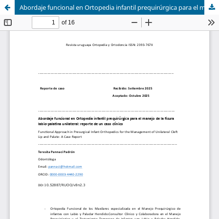
Abordaje funcional en Ortopedia infantil prequirúrgica para el manejo de la fisura labio-palatina unilateral: reporte de un caso clínico