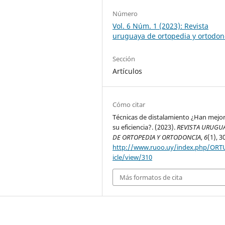
Número
Vol. 6 Núm. 1 (2023): Revista
uruguaya de ortopedia y ortodon
Sección
Artículos
Cómo citar
Técnicas de distalamiento ¿Han mejo
su eficiencia?. (2023).
REVISTA URUGU
DE ORTOPEDIA Y ORTODONCIA
,
6
(1), 3
http://www.ruoo.uy/index.php/ORT
icle/view/310
Más formatos de cita