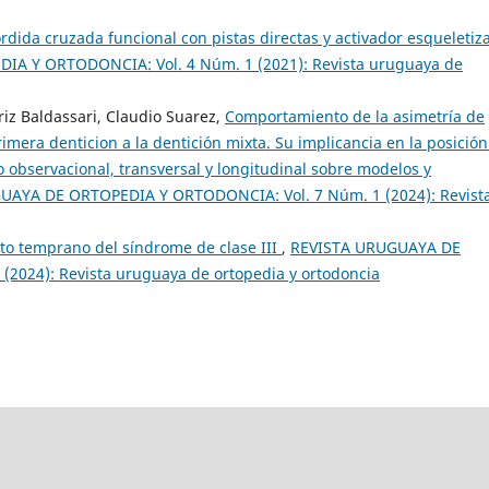
dida cruzada funcional con pistas directas y activador esqueletiz
A Y ORTODONCIA: Vol. 4 Núm. 1 (2021): Revista uruguaya de
triz Baldassari, Claudio Suarez,
Comportamiento de la asimetría de
rimera denticion a la dentición mixta. Su implicancia en la posición
observacional, transversal y longitudinal sobre modelos y
UAYA DE ORTOPEDIA Y ORTODONCIA: Vol. 7 Núm. 1 (2024): Revist
to temprano del síndrome de clase III
,
REVISTA URUGUAYA DE
2024): Revista uruguaya de ortopedia y ortodoncia